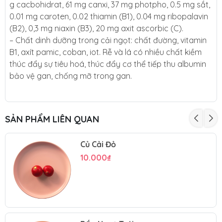
g cacbohidrat, 61 mg canxi, 37 mg photpho, 0.5 mg sắt,
0.01 mg caroten, 0.02 thiamin (B1), 0.04 mg ribopalavin
(B2), 0,3 mg niaxin (B3), 20 mg axit ascorbic (C).
– Chất dinh dưỡng trong cải ngọt: chất đường, vitamin
B1, axít pamic, coban, iot. Rễ và lá có nhiều chất kiềm
thúc đẩy sự tiêu hoá, thúc đẩy cơ thể tiếp thu albumin
bảo vệ gan, chống mỡ trong gan.
SẢN PHẨM LIÊN QUAN
Củ Cải Đỏ
10.000₫