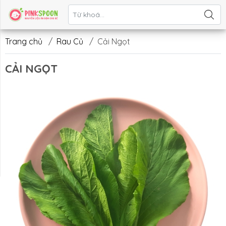
Liên hệ
Trang chủ
/
Rau Củ
/
Cải Ngọt
CẢI NGỌT