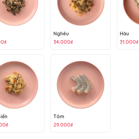
Nghêu
Hàu
00₫
34.000₫
31.000₫
iển
Tôm
000₫
29.000₫