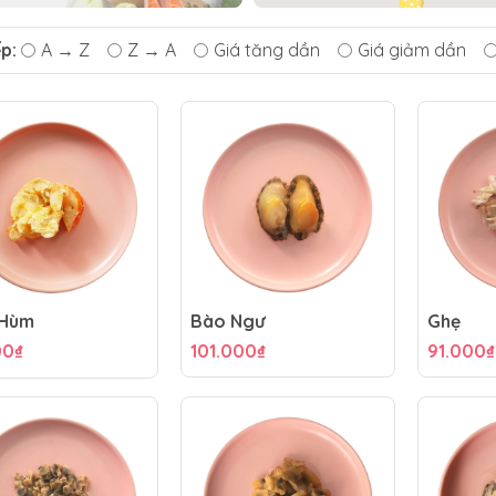
ếp:
A → Z
Z → A
Giá tăng dần
Giá giảm dần
Hùm
Bào Ngư
Ghẹ
00₫
101.000₫
91.000₫