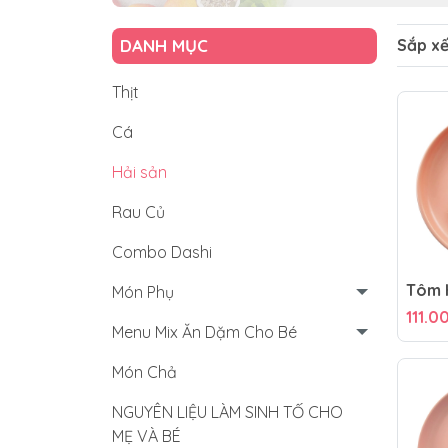
DANH MỤC
Sắp x
Thịt
Cá
Hải sản
Rau Củ
Combo Dashi
Tôm 
Món Phụ
111.0
Menu Mix Ăn Dặm Cho Bé
Món Chả
NGUYÊN LIỆU LÀM SINH TỐ CHO
MẸ VÀ BÉ