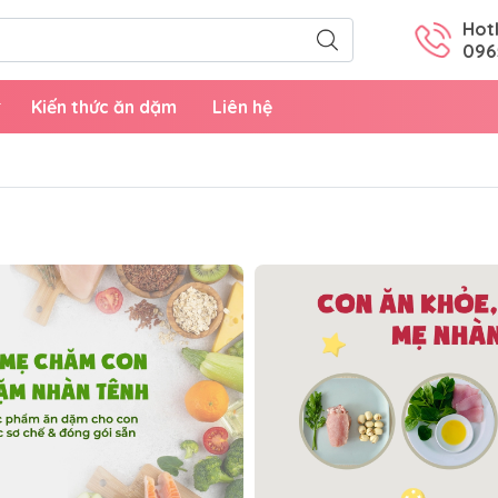
Hotl
096
Kiến thức ăn dặm
Liên hệ