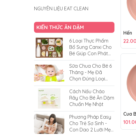
NGUYÊN LIỆU EAT CLEAN
KIẾN THỨC ĂN DẶM
Hến
6 Loại Thực Phẩm
22.0
Bổ Sung Canxi Cho
Bé Giúp Con Phát
Triển Vượt Trội
Sữa Chua Cho Bé 6
Tháng - Mẹ Đã
Chọn Đúng Loại
Cho Bé Chưa?
Cách Nấu Cháo
Rây Cho Bé Ăn Dặm
Chuẩn Mẹ Nhật
Cua B
Phương Pháp Easy
101.
Cho Trẻ Sơ Sinh -
Con Dao 2 Lưỡi Mẹ
Cần Thay Đổi