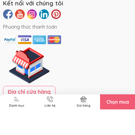
Kết nối với chúng tôi
Phương thức thanh toán
Địa chỉ cửa hàng
Chọn mua
Danh mục
Liên hệ
Giỏ hàng
Bản quyền thuộc về
Công ty TNHH Pinkspoon
. Cung cấp
bởi Sapo.