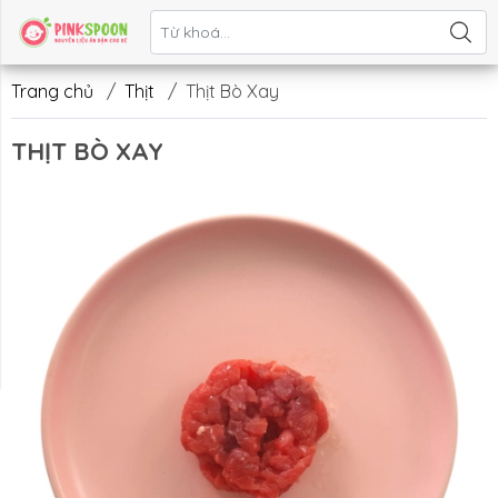
Liên hệ
Trang chủ
/
Thịt
/
Thịt Bò Xay
THỊT BÒ XAY