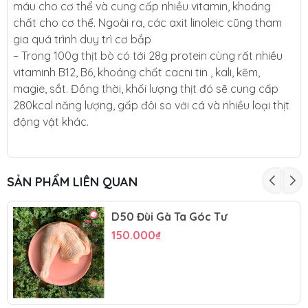
máu cho cơ thể và cung cấp nhiều vitamin, khoáng
chất cho cơ thể. Ngoài ra, các axit linoleic cũng tham
gia quá trình duy trì cơ bắp
– Trong 100g thịt bò có tới 28g protein cùng rất nhiều
vitaminh B12, B6, khoáng chất cacni tin , kali, kẽm,
magie, sắt. Đồng thời, khối lượng thịt đó sẽ cung cấp
280kcal năng lượng, gấp đôi so với cá và nhiều loại thịt
động vật khác.
SẢN PHẨM LIÊN QUAN
D50 Đùi Gà Ta Góc Tư
150.000₫