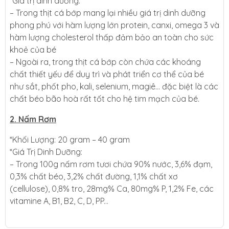
*Giá trị dinh dưỡng:
– Trong thịt cá bớp mang lại nhiều giá trị dinh dưỡng
phong phú với hàm lượng lớn protein, canxi, omega 3 và
hàm lượng cholesterol thấp đảm bảo an toàn cho sức
khoẻ của bé
– Ngoài ra, trong thịt cá bớp còn chứa các khoáng
chất thiết yếu để duy trì và phát triển cơ thể của bé
như sắt, phốt pho, kali, selenium, magiê… đặc biệt là các
chất béo bão hoà rất tốt cho hệ tim mạch của bé.
2. Nấm Rơm
*Khối Lượng: 20 gram – 40 gram
*Giá Trị Dinh Dưỡng:
– Trong 100g nấm rơm tươi chứa 90% nước, 3,6% đạm,
0,3% chất béo, 3,2% chất đường, 1,1% chất xơ
(cellulose), 0,8% tro, 28mg% Ca, 80mg% P, 1,2% Fe, các
vitamine A, B1, B2, C, D, PP...