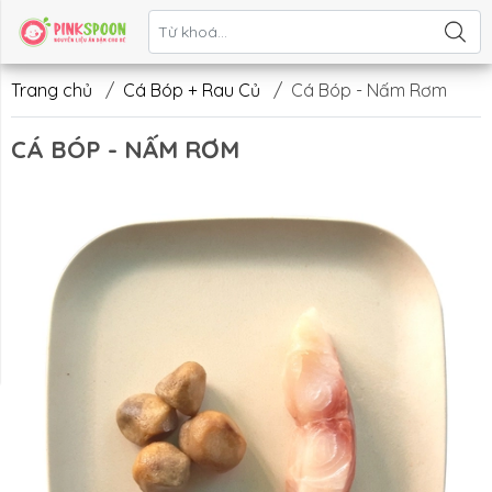
Liên hệ
Trang chủ
/
Cá Bóp + Rau Củ
/
Cá Bóp - Nấm Rơm
CÁ BÓP - NẤM RƠM