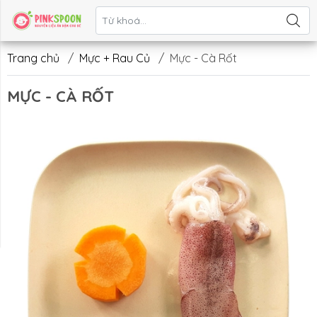
Liên hệ
Trang chủ
/
Mực + Rau Củ
/
Mực - Cà Rốt
MỰC - CÀ RỐT