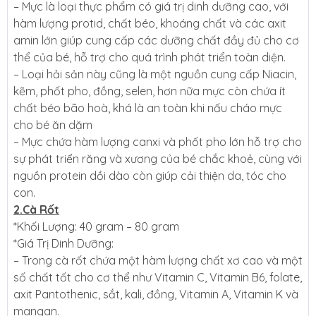
– Mực là loại thực phẩm có giá trị dinh dưỡng cao, với
hàm lượng protid, chất béo, khoáng chất và các axit
amin lớn giúp cung cấp các dưỡng chất đầy đủ cho cơ
thể của bé, hỗ trợ cho quá trình phát triển toàn diện.
– Loại hải sản này cũng là một nguồn cung cấp Niacin,
kẽm, phốt pho, đồng, selen, hơn nữa mực còn chứa ít
chất béo bão hoà, khá là an toàn khi nấu cháo mực
cho bé ăn dặm
– Mực chứa hàm lượng canxi và phốt pho lớn hỗ trợ cho
sự phát triển răng và xương của bé chắc khoẻ, cùng với
nguồn protein dồi dào còn giúp cải thiện da, tóc cho
con.
2.Cà Rốt
*Khối Lượng: 40 gram – 80 gram
*Giá Trị Dinh Dưỡng:
– Trong cà rốt chứa một hàm lượng chất xơ cao và một
số chất tốt cho cơ thể như Vitamin C, Vitamin B6, folate,
axit Pantothenic, sắt, kali, đồng, Vitamin A, Vitamin K và
mangan.