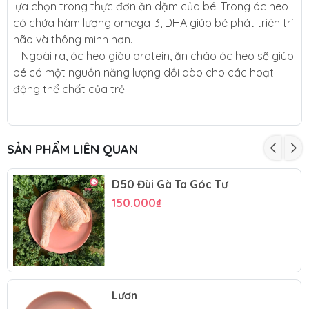
lựa chọn trong thực đơn ăn dặm của bé. Trong óc heo
có chứa hàm lượng omega-3, DHA giúp bé phát triên trí
não và thông minh hơn.
– Ngoài ra, óc heo giàu protein, ăn cháo óc heo sẽ giúp
bé có một nguồn năng lượng dồi dào cho các hoạt
động thể chất của trẻ.
SẢN PHẨM LIÊN QUAN
D50 Đùi Gà Ta Góc Tư
150.000₫
Lươn