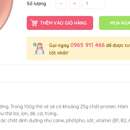
Số lượng
THÊM VÀO GIỎ HÀNG
MUA NG
0965 911 466
Gọi ngay
để được tư
tốt nhất!
dưỡng. Trong 100g thịt vịt sẽ có khoảng 25g chất protein. Hàm
ư thịt bò, lợn, dê, cá, trứng…
ác chất dinh dưỡng như canxi, phốtpho, sắt, vitamin (B1, B2, A