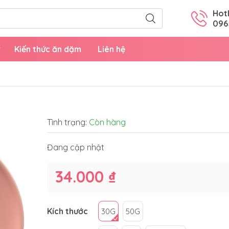
Hotl
096
Kiến thức ăn dặm
Liên hệ
Tình trạng:
Còn hàng
Đang cập nhật
34.000 ₫
Kích thước
30G
50G