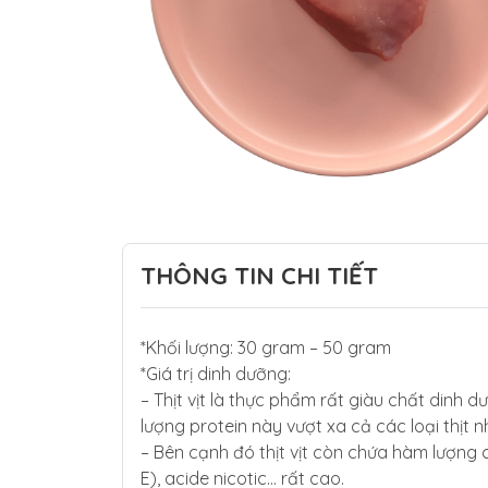
THÔNG TIN CHI TIẾT
*Khối lượng: 30 gram – 50 gram
*Giá trị dinh dưỡng:
– Thịt vịt là thực phẩm rất giàu chất dinh 
lượng protein này vượt xa cả các loại thịt nh
– Bên cạnh đó thịt vịt còn chứa hàm lượng c
E), acide nicotic… rất cao.