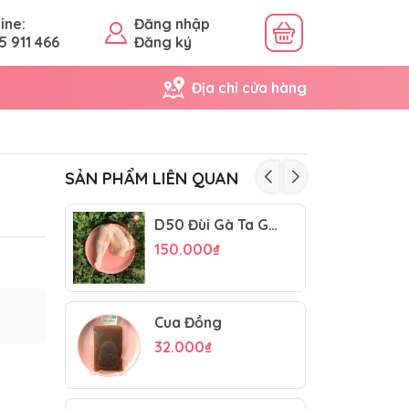
ine:
Đăng nhập
5 911 466
Đăng ký
Địa chỉ cửa hàng
SẢN PHẨM LIÊN QUAN
D50 Đùi Gà Ta Góc Tư
150.000₫
Cua Đồng
32.000₫