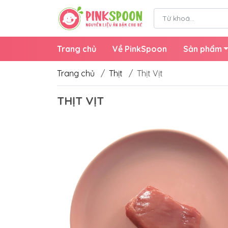
Trang chủ
Về PinkSpoon
Sản phẩm
Trang chủ
/
Thịt
/
Thịt Vịt
THỊT VỊT