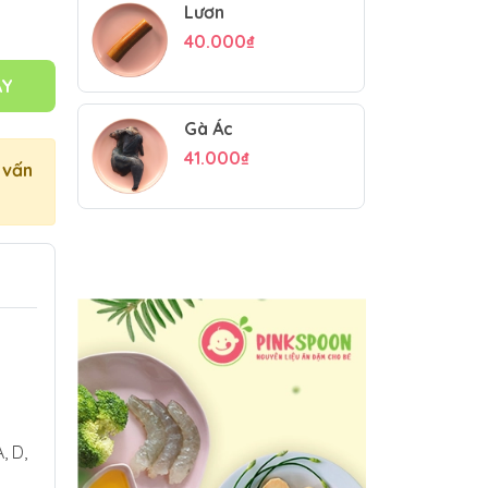
Lươn
40.000₫
AY
Gà Ác
41.000₫
 vấn
, D,