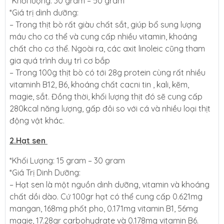
*Khối lượng: 30 gram – 50 gram
*Giá trị dinh dưỡng:
– Trong thịt bò rất giàu chất sắt, giúp bổ sung lượng
máu cho cơ thể và cung cấp nhiều vitamin, khoáng
chất cho cơ thể. Ngoài ra, các axit linoleic cũng tham
gia quá trình duy trì cơ bắp
– Trong 100g thịt bò có tới 28g protein cùng rất nhiều
vitaminh B12, B6, khoáng chất cacni tin , kali, kẽm,
magie, sắt. Đồng thời, khối lượng thịt đó sẽ cung cấp
280kcal năng lượng, gấp đôi so với cá và nhiều loại thịt
động vật khác.
2.Hạt sen
*Khối Lượng: 15 gram – 30 gram
*Giá Trị Dinh Dưỡng:
– Hạt sen là một nguồn dinh dưỡng, vitamin và khoáng
chất dồi dào. Cứ 100gr hạt có thể cung cấp 0.621mg
mangan, 168mg phốt pho, 0.171mg vitamin B1, 56mg
magie, 17.28gr carbohydrate và 0.178mg vitamin B6.