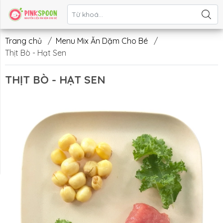
Liên hệ
Trang chủ
/
Menu Mix Ăn Dặm Cho Bé
/
Thịt Bò - Hạt Sen
THỊT BÒ - HẠT SEN