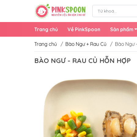
Trang chủ
Về PinkSpoon
Sản phẩm
Trang chủ
/
Bào Ngư + Rau Củ
/
Bào Ngư 
BÀO NGƯ - RAU CỦ HỖN HỢP