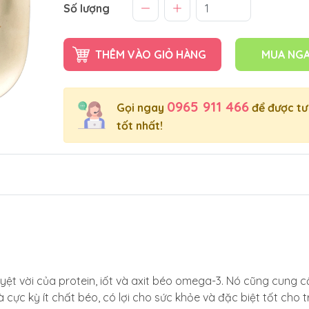
Số lượng
THÊM VÀO GIỎ HÀNG
MUA NG
0965 911 466
Gọi ngay
để được tư
tốt nhất!
yệt vời của protein, iốt và axit béo omega-3. Nó cũng cung 
cực kỳ ít chất béo, có lợi cho sức khỏe và đặc biệt tốt cho t