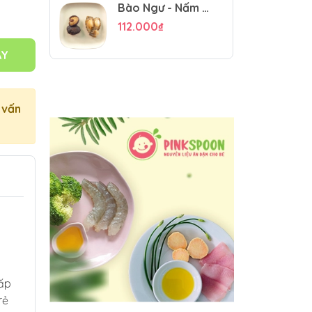
Bào Ngư - Nấm Đông Cô
112.000₫
AY
 vấn
cấp
rẻ