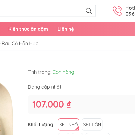
Hotl
096
Kiến thức ăn dặm
Liên hệ
- Rau Củ Hỗn Hợp
Tình trạng:
Còn hàng
Đang cập nhật
107.000 ₫
Khối Lượng
SET NHỎ
SET LỚN