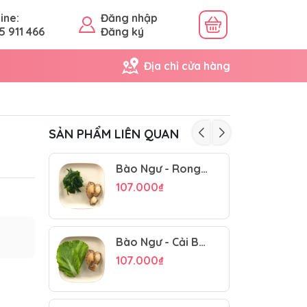
ine:
Đăng nhập
5 911 466
Đăng ký
Địa chỉ cửa hàng
SẢN PHẨM LIÊN QUAN
Bào Ngư - Rong Biển - Ăn Dặm Cho Bé
107.000₫
Bào Ngư - Cải Bẹ Xanh
107.000₫