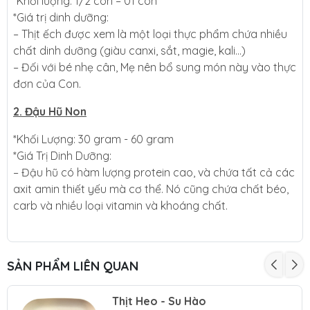
*Khối lượng: 1/2 con – 01 con
*Giá trị dinh dưỡng:
– Thịt ếch được xem là một loại thực phẩm chứa nhiều
chất dinh dưỡng (giàu canxi, sắt, magie, kali…)
– Đối với bé nhẹ cân, Mẹ nên bổ sung món này vào thực
đơn của Con.
2. Đậu Hũ Non
*Khối Lượng: 30 gram - 60 gram
*Giá Trị Dinh Dưỡng:
– Đậu hũ có hàm lượng protein cao, và chứa tất cả các
axit amin thiết yếu mà cơ thể. Nó cũng chứa chất béo,
carb và nhiều loại vitamin và khoáng chất.
SẢN PHẨM LIÊN QUAN
Thịt Heo - Su Hào