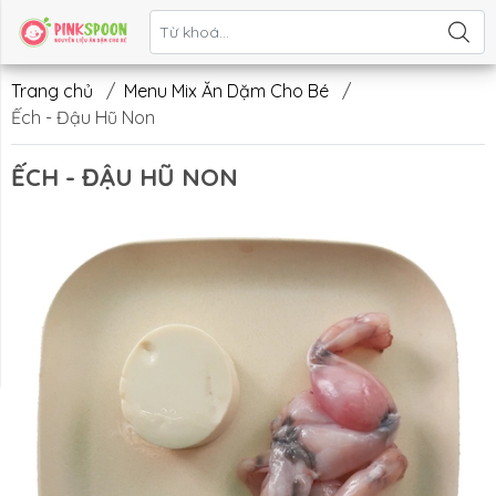
Liên hệ
Trang chủ
/
Menu Mix Ăn Dặm Cho Bé
/
Ếch - Đậu Hũ Non
ẾCH - ĐẬU HŨ NON