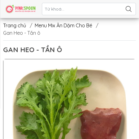
Liên hệ
Trang chủ
/
Menu Mix Ăn Dặm Cho Bé
/
Gan Heo - Tần ô
GAN HEO - TẦN Ô