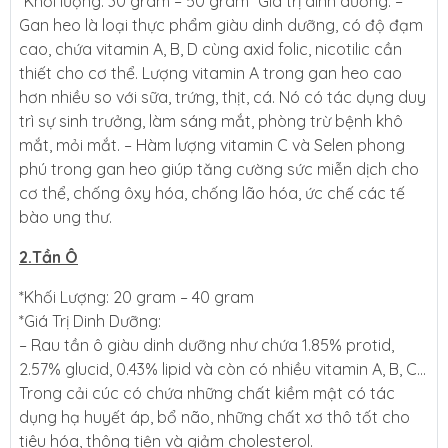
*Khối lượng: 30 gram – 50 gram *Giá trị dinh dưỡng: –
Gan heo là loại thực phẩm giàu dinh dưỡng, có độ đạm
cao, chứa vitamin A, B, D cùng axid folic, nicotilic cần
thiết cho cơ thể. Lượng vitamin A trong gan heo cao
hơn nhiều so với sữa, trứng, thịt, cá. Nó có tác dụng duy
trì sự sinh trưởng, làm sáng mắt, phòng trừ bệnh khô
mắt, mỏi mắt. – Hàm lượng vitamin C và Selen phong
phú trong gan heo giúp tăng cường sức miễn dịch cho
cơ thể, chống ôxy hóa, chống lão hóa, ức chế các tế
bào ung thư.
2.Tần Ô
*Khối Lượng: 20 gram – 40 gram
*Giá Trị Dinh Dưỡng:
– Rau tần ô giàu dinh dưỡng như chứa 1.85% protid,
2.57% glucid, 0.43% lipid và còn có nhiều vitamin A, B, C…
Trong cải cúc có chứa những chất kiềm mật có tác
dụng hạ huyết áp, bổ não, những chất xơ thô tốt cho
tiêu hóa, thông tiện và giảm cholesterol.