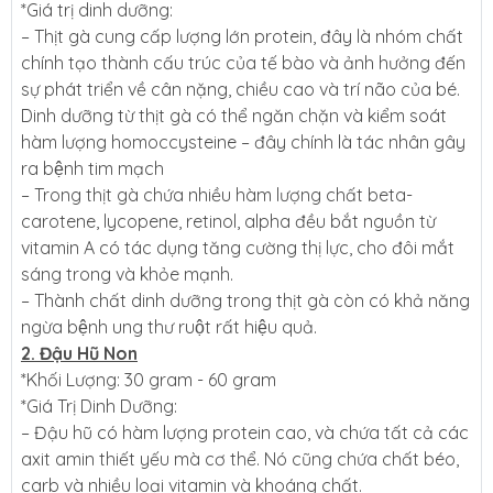
*Giá trị dinh dưỡng:
– Thịt gà cung cấp lượng lớn protein, đây là nhóm chất
chính tạo thành cấu trúc của tế bào và ảnh hưởng đến
sự phát triển về cân nặng, chiều cao và trí não của bé.
Dinh dưỡng từ thịt gà có thể ngăn chặn và kiểm soát
hàm lượng homoccysteine – đây chính là tác nhân gây
ra bệnh tim mạch
– Trong thịt gà chứa nhiều hàm lượng chất beta-
carotene, lycopene, retinol, alpha đều bắt nguồn từ
vitamin A có tác dụng tăng cường thị lực, cho đôi mắt
sáng trong và khỏe mạnh.
– Thành chất dinh dưỡng trong thịt gà còn có khả năng
ngừa bệnh ung thư ruột rất hiệu quả.
2. Đậu Hũ Non
*Khối Lượng: 30 gram - 60 gram
*Giá Trị Dinh Dưỡng:
– Đậu hũ có hàm lượng protein cao, và chứa tất cả các
axit amin thiết yếu mà cơ thể. Nó cũng chứa chất béo,
carb và nhiều loại vitamin và khoáng chất.