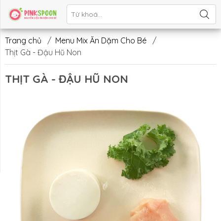
Liên hệ
Trang chủ
/
Menu Mix Ăn Dặm Cho Bé
/
Thịt Gà - Đậu Hũ Non
THỊT GÀ - ĐẬU HŨ NON