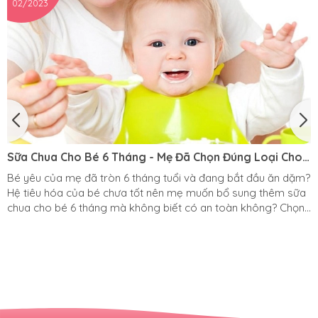
02/2023
Sữa Chua Cho Bé 6 Tháng - Mẹ Đã Chọn Đúng Loại Cho
Bé Chưa?
Bé yêu của mẹ đã tròn 6 tháng tuổi và đang bắt đầu ăn dặm?
Hệ tiêu hóa của bé chưa tốt nên mẹ muốn bổ sung thêm sữa
chua cho bé 6 tháng mà không biết có an toàn không? Chọn
sữa chua cho bé 6 tháng cần lưu ý gì? Tất cả sẽ có trong bài
viết dưới đây của Pinkspoon. Khi nào bé có thể ăn được sữa
chua? Mặc dù có rất nhiều bác sĩ đưa ra lời khuyên là: chỉ nên
cho bé ăn sữa chua khi bé được 9 - 10 tháng tuổi. Tuy nhiên,
rất...