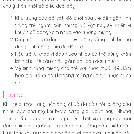
chú ý thêm một số điều dưới đây:
Khử trùng các đồ vật, đồ chơi của trẻ để ngăn tình
trạng trẻ ngậm, cắn những đồ vật này sẽ khiến vi
khuẩn dễ dàng xâm nhập vào đường miệng.
Dạy trẻ loại bỏ dần thói quen uống bằng bình bú mà
dùng bình uống, thìa để dễ nuốt.
Nếu trẻ la khóc vì đau nướu nhiều có thể dùng khăn
lạnh cho trẻ cắn chặt, giảm bớt cơn đau nhức.
Vệ sinh răng miệng cho trẻ với nước muối để đảm
bảo giai đoạn này khoang miệng của trẻ được sạch
sẽ.
Lời kết
Khi trẻ bị mọc răng nên ăn gì? Luôn là câu hỏi lo lắng của
nhiều bậc cha mẹ khi bước sang giai đoạn này. Những
thực phẩm rau củ, trái cây nhiều chất xơ cùng các loại
đạm chính là nguồn cung cấp dinh dưỡng cần thiết nhất.
Hình thức chung vẫn là cho ăn dưới dạng xay nhuyễn, bột