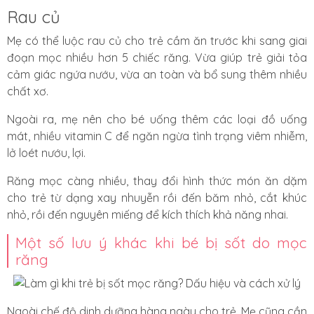
Rau củ
Mẹ có thể luộc rau củ cho trẻ cầm ăn trước khi sang giai
đoạn mọc nhiều hơn 5 chiếc răng. Vừa giúp trẻ giải tỏa
cảm giác ngứa nướu, vừa an toàn và bổ sung thêm nhiều
chất xơ.
Ngoài ra, mẹ nên cho bé uống thêm các loại đồ uống
mát, nhiều vitamin C để ngăn ngừa tình trạng viêm nhiễm,
lở loét nướu, lợi.
Răng mọc càng nhiều, thay đổi hình thức món ăn dặm
cho trẻ từ dạng xay nhuyễn rồi đến băm nhỏ, cắt khúc
nhỏ, rồi đến nguyên miếng để kích thích khả năng nhai.
Một số lưu ý khác khi bé bị sốt do mọc
răng
Ngoài chế độ dinh dưỡng hàng ngày cho trẻ. Mẹ cũng cần