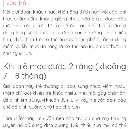
của trẻ
Mỗi giai đoạn khác nhau, khả năng thích nghi với các loại
thực phẩm cũng không giống nhau. Nếu ở giai đoạn đầu
mới mọc răng, trẻ chỉ có thể ăn các loại thực phẩm ở
dạng lỏng, sệt thì các giai đoạn sau khi răng mọc nhiều
hơn, chắc hơn trẻ có thể ăn các thực phẩm rắn ở dạng
mềm và khi mọc đủ răng là có thể ăn được các thức ăn
như người lớn.
Khi trẻ mọc được 2 răng (khoảng
7 - 8 tháng)
Giai đoạn này trẻ thường bị đau, sưng nhức, viêm nướu,
thậm chí loét khiến trẻ khóc nhiều, mệt mỏi gây chán ăn,
dễ bị nhiễm trùng, vi khuẩn tích tụ. Vì vậy mẹ cần đảm bảo
chế độ dinh dưỡng phù hợp cho con.
Thời điểm này, mẹ vẫn nên cho trẻ bú sữa mẹ thường
xuyên để bổ sung dinh dưỡng. Nếu thiếu sữa mẹ, có thể