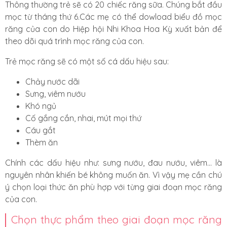
Thông thường trẻ sẽ có 20 chiếc răng sữa. Chúng bắt đầu
mọc từ tháng thứ 6.Các mẹ có thể dowload
biểu đồ mọc
răng của con
do Hiệp hội Nhi Khoa Hoa Kỳ xuất bản để
theo dõi quá trình mọc răng của con.
Trẻ mọc răng sẽ có một số cá dấu hiệu sau:
Chảy nước dãi
Sưng, viêm nướu
Khó ngủ
Cố gắng cắn, nhai, mút mọi thứ
Cáu gắt
Thèm ăn
Chính các dấu hiệu như: sưng nướu, đau nướu, viêm... là
nguyên nhân khiến bé không muốn ăn. Vì vậy mẹ cần chú
ý chọn loại thức ăn phù hợp với từng giai đoạn mọc răng
của con.
Chọn thực phẩm theo giai đoạn mọc răng