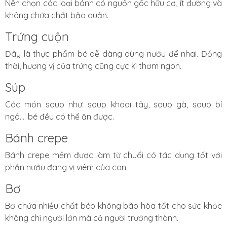
Nên chọn các loại bánh có nguồn gốc hữu cơ, ít đường và
không chứa chất bảo quản.
Trứng cuộn
Đây là thực phẩm bé dễ dàng dùng nướu để nhai. Đồng
thời, hương vị của trứng cũng cực kì thơm ngon.
Súp
Các món soup như: soup khoai tây, soup gà, soup bí
ngô.... bé đều có thể ăn được.
Bánh crepe
Bánh crepe mềm được làm từ chuối có tác dụng tốt với
phần nướu đang vị viêm của con.
Bơ
Bơ chứa nhiều chất béo không bão hòa tốt cho sức khỏe
không chỉ người lớn mà cả người trưởng thành.