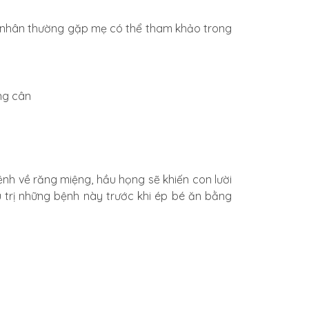
ên nhân thường gặp mẹ có thể tham khảo trong
nh về răng miệng, hầu họng sẽ khiến con lười
ều trị những bệnh này trước khi ép bé ăn bằng