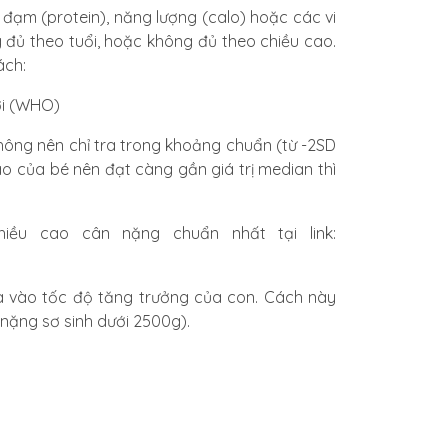
đạm (protein), năng lượng (calo) hoặc các vi
 đủ theo tuổi, hoặc không đủ theo chiều cao.
ách:
ới (WHO)
hông nên chỉ tra trong khoảng chuẩn (từ -2SD
ao của bé nên đạt càng gần giá trị median thì
ều cao cân nặng chuẩn nhất tại link:
a vào tốc độ tăng trưởng của con. Cách này
nặng sơ sinh dưới 2500g).