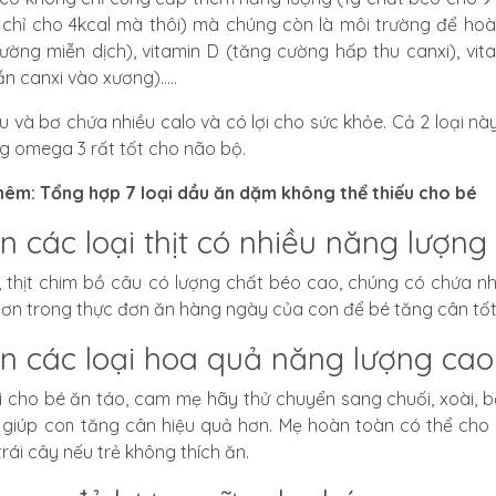
chỉ cho 4kcal mà thôi) mà chúng còn là môi trường để hoà
ường miễn dịch),
vitamin D
(tăng cường hấp thu canxi), vit
n canxi vào xương).....
iu và bơ chứa nhiều calo và có lợi cho sức khỏe. Cả 2 loại n
ng
omega 3
rất tốt cho não bộ.
hêm:
Tổng hợp 7 loại dầu ăn dặm không thể thiếu cho bé
n các loại thịt có nhiều năng lượng
,
thịt chim bồ câu
có lượng chất béo cao, chúng có chứa n
hơn trong thực đơn ăn hàng ngày của con để bé tăng cân tố
n các loại hoa quả năng lượng cao
ì cho bé ăn táo, cam mẹ hãy thử chuyển sang chuối, xoài, bơ
 giúp con tăng cân hiệu quả hơn. Mẹ hoàn toàn có thể cho 
rái cây nếu trẻ không thích ăn.