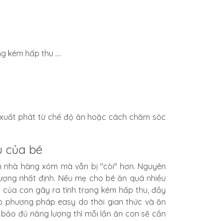
g kém hấp thu ....
ể xuất phát từ chế độ ăn hoặc cách chăm sóc
u của bé
n nhà hàng xóm mà vẫn bị "còi" hơn. Nguyên
ượng nhất định
. Nếu mẹ cho bé ăn quá nhiều
 của con gây ra tình trạng kém hấp thu, đầy
eo
phương pháp easy
do thời gian thức và ăn
bảo đủ năng lượng thì mỗi lần ăn con sẽ cần