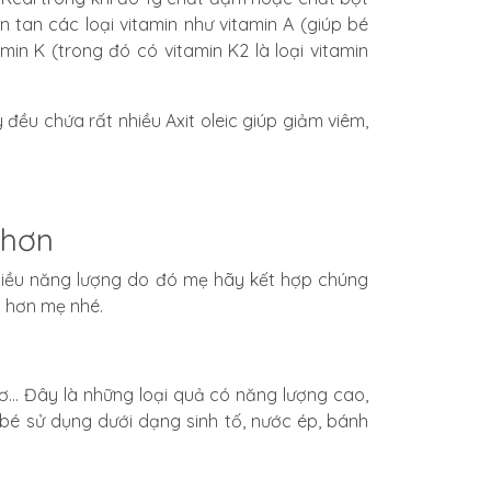
n tan các loại vitamin như
vitamin A
(giúp bé
amin K (trong đó có
vitamin K2
là loại vitamin
ày đều chứa rất nhiều
Axit oleic
giúp giảm viêm,
 hơn
hiều năng lượng do đó mẹ hãy kết hợp chúng
t hơn mẹ nhé.
... Đây là những loại quả có năng lượng cao,
bé sử dụng dưới dạng sinh tố, nước ép, bánh