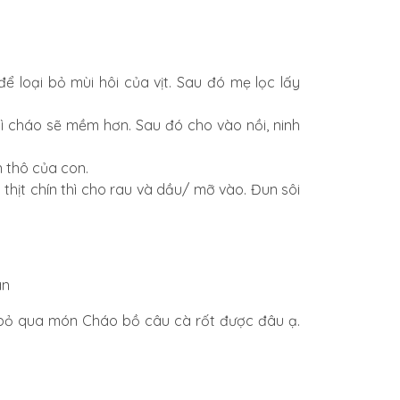
 loại bỏ mùi hôi của vịt. Sau đó mẹ lọc lấy
ì cháo sẽ mềm hơn. Sau đó cho vào nồi, ninh
 thô của con.
 thịt chín thì cho rau và dầu/ mỡ vào. Đun sôi
 bỏ qua món Cháo bồ câu cà rốt được đâu ạ.