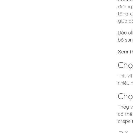
đường 
tăng c
giúp dẫ
Dầu ol
bổ su
Xem t
Chọ
Thịt vịt
nhiều 
Chọ
Thay v
có thể
crepe t