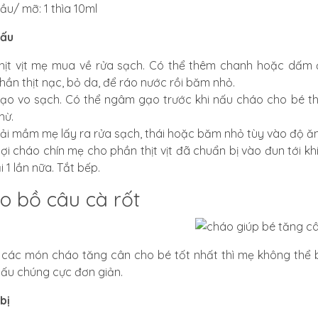
ầu/ mỡ: 1 thìa 10ml
nấu
hịt vịt mẹ mua về rửa sạch. Có thể thêm chanh hoặc dấm để
hần thịt nạc, bỏ da, để ráo nước rồi băm nhỏ.
ạo vo sạch. Có thể ngâm gạo trước khi nấu cháo cho bé th
hừ.
ải mầm mẹ lấy ra rửa sạch, thái hoặc băm nhỏ tùy vào độ ăn
ợi cháo chín mẹ cho phần thịt vịt đã chuẩn bị vào đun tới khi
ại 1 lần nữa. Tắt bếp.
o bồ câu cà rốt
i các món cháo tăng cân cho bé tốt nhất thì mẹ không thể
ấu chúng cực đơn giản.
bị