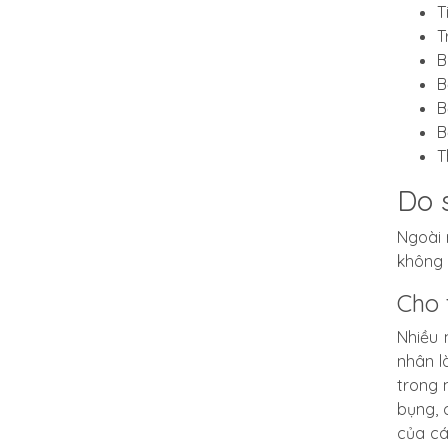
T
T
B
B
B
B
T
Do 
Ngoài 
không 
Cho 
Nhiều 
nhân l
trong 
bụng, 
của cá