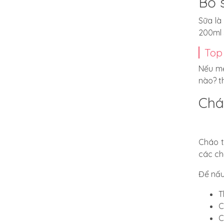
Bổ 
Sữa là
200ml 
Top
Nếu mẹ
nào? t
Chá
Cháo t
các ch
Để nấu
T
C
C