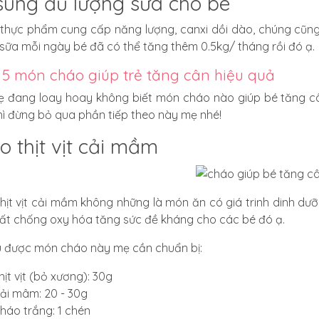
sung đủ lượng sữa cho bé
 thực phẩm cung cấp năng lượng, canxi dồi dào, chúng cũng
sữa mỗi ngày bé đã có thể tăng thêm 0.5kg/ tháng rồi đó ạ.
 5 món cháo giúp trẻ tăng cân hiệu quả
 đang loay hoay không biết món cháo nào giúp bé tăng c
hì đừng bỏ qua phần tiếp theo này mẹ nhé!
o thịt vịt cải mầm
hịt vịt cải mầm không những là món ăn có giá trinh dinh dư
ất chống oxy hóa tăng sức đề kháng cho các bé đó ạ.
 được món cháo này mẹ cần chuẩn bị:
hịt vịt (bỏ xương): 30g
ải mâm: 20 - 30g
háo trắng: 1 chén