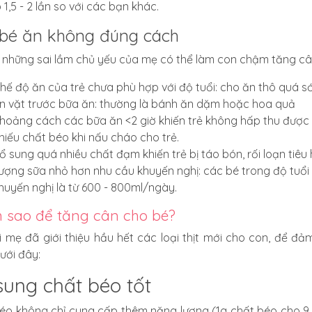
1,5 - 2 lần so với các bạn khác.
bé ăn không đúng cách
 những sai lầm chủ yếu của mẹ có thể làm con chậm tăng câ
hế độ ăn của trẻ chưa phù hợp với độ tuổi: cho ăn thô quá 
n vặt trước bữa ăn: thường là bánh ăn dặm hoặc hoa quả
hoảng cách các bữa ăn <2 giờ khiến trẻ không hấp thu được
hiếu chất béo khi nấu cháo cho trẻ.
ổ sung quá nhiều chất đạm khiến trẻ bị táo bón, rối loạn tiêu 
ượng sữa nhỏ hơn nhu cầu khuyến nghị: các bé trong độ tuổi 
huyến nghị là từ 600 - 800ml/ngày.
 sao để tăng cân cho bé?
i mẹ đã giới thiệu hầu hết các loại thịt mới cho con, để 
ưới đây:
sung chất béo tốt
éo không chỉ cung cấp thêm năng lượng (1g chất béo cho 9 