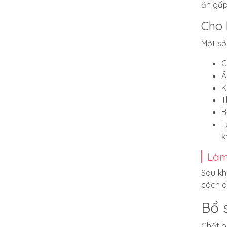
ăn gấp 
Cho 
Một số
C
Ă
K
T
B
L
k
Làm
Sau kh
cách d
Bổ 
Chất b