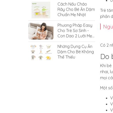
0
Cách Nấu Cháo
Rây Cho Bé Ăn Dặm
Trẻ tă
Chuẩn Mẹ Nhật
phần d
Phương Pháp Easy
Ngu
Cho Trẻ Sơ Sinh -
Con Dao 2 Lưỡi Mẹ
Cần Thay Đổi
Có 2 n
Những Dụng Cụ Ăn
Dặm Cho Bé Không
Do 
Thể Thiếu
Khi bé
nhai, 
mọi cá
Một số
V
V
V