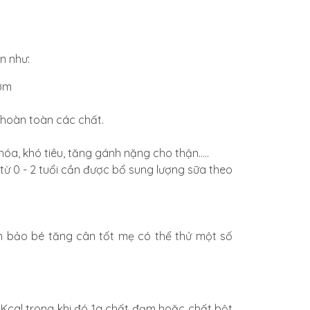
n như:
sớm
 hoàn toàn các chất.
hóa, khó tiêu, tăng gánh nặng cho thận.....
từ 0 - 2 tuổi cần được bổ sung lượng sữa theo
đảm bảo bé tăng cân tốt mẹ có thể thử một số
Kcal trong khi đó 1g chất đạm hoặc chất bột