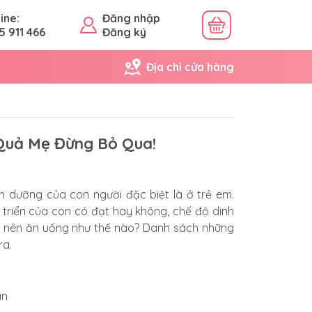
ine:
Đăng nhập
5 911 466
Đăng ký
Địa chỉ cửa hàng
Quả Mẹ Đừng Bỏ Qua!
h dưỡng của con người đặc biệt là ở trẻ em.
 triển của con có đạt hay không, chế độ dinh
n nên ăn uống như thế nào? Danh sách những
ra.