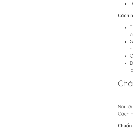
D
Cách 
T
p
G
n
C
Đ
l
Chá
Nói tớ
Cách n
Chuẩn 