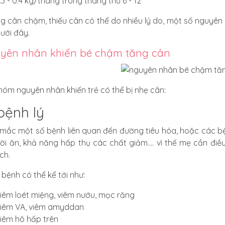
.3 - 0.4 kg/tháng trong tháng thứ 6 - 12
ng cân chậm, thiếu cân có thể do nhiều lý do, một số nguy
ưới đây.
yên nhân khiến bé chậm tăng cân
hóm nguyên nhân khiến trẻ có thể bị nhẹ cân:
bệnh lý
 mắc một số bệnh liên quan đến đường tiêu hóa, hoặc các bệ
lười ăn, khả năng hấp thụ các chất giảm.... vì thế mẹ cần đi
ch.
 bệnh có thể kể tới như:
iêm loét miệng, viêm nướu, mọc răng
iêm VA, viêm amyddan
iêm hô hấp trên