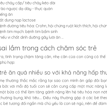
iêu chảy cấp/ tiêu chảy kéo dài
rào ngược dạ dày - thực quản
iếng ăn
ất dung nạp lactose
ệnh đường tiêu hóa: Crohn, hội chứng ruột kích thích, hội chứn
ệnh tim mạch: bệnh tim bẩm sinh
hiếu vi chất dinh dưỡng gây lười ăn ...
sai lầm trong cách chăm sóc trẻ
ra, tình trạng chậm tăng cân, nhẹ cân của con cũng có th
phù hợp:
trẻ ăn quá nhiều so với khả năng hấp th
mẹ thường thắc mắc rằng tại sao con mình ăn gấp đôi bạ
à bởi: với mỗi độ tuổi con sẽ cần cung cấp
một mức năng l
một bữa có thể làm tăng gánh nặng lên hệ tiêu hóa non nớt
chướng bụng, khó tiêu.... Điều này thường gặp ở các bé th
c bé tương đối ngắn mà chủ yếu là con sẽ ngủ, nên để đảm 