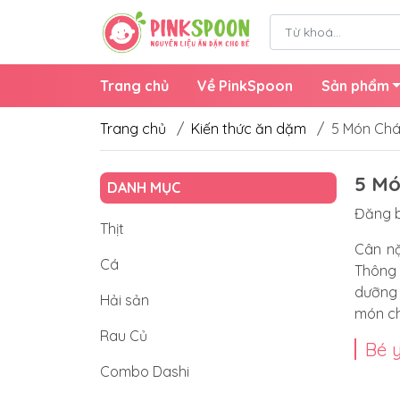
Trang chủ
Về PinkSpoon
Sản phẩm
Trang chủ
/
Kiến thức ăn dặm
/
5 Món Chá
5 Mó
DANH MỤC
Đăng b
Thịt
Cân nặ
Cá
Thông 
dưỡng 
Hải sản
món ch
Rau Củ
Bé 
Combo Dashi