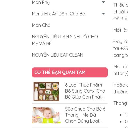
Món Phụ
Thiếu 
chuất 
Menu Mix Ăn Dặm Cho Bé
Để đán
Món Chả
Một là
NGUYÊN LIỆU LÀM SINH TỐ CHO
Đây là
MẸ VÀ BÉ
tới +2
NGUYÊN LIỆU EAT CLEAN
càng t
Mẹ có
CÓ THỂ BẠN QUAN TÂM
https:
Hoặc c
6 Loại Thực Phẩm
Bổ Sung Canxi Cho
thường
Bé Giúp Con Phát
Triển Vượt Trội
Thông 
Sữa Chua Cho Bé 6
1
Tháng - Mẹ Đã
Chọn Đúng Loại
0
Cho Bé Chưa?