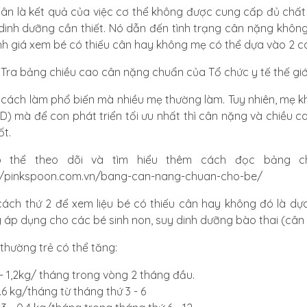
cân là kết quả của việc cơ thể không được cung cấp đủ chất 
dinh dưỡng cần thiết. Nó dẫn đến tình trạng cân nặng không
h giá xem bé có thiếu cân hay không mẹ có thể dựa vào 2 c
: Tra bảng chiều cao cân nặng chuẩn của Tổ chức y tế thế gi
 cách làm phổ biến mà nhiều mẹ thường làm. Tuy nhiên, mẹ k
SD) mà để con phát triển tối ưu nhất thì cân nặng và chiều c
ốt.
 thể theo dõi và tìm hiểu thêm cách đọc bảng chi
//pinkspoon.com.vn/bang-can-nang-chuan-cho-be/
ách thứ 2 để xem liệu bé có thiếu cân hay không đó là dự
 áp dụng cho các bé sinh non, suy dinh dưỡng bào thai (cân 
thường trẻ có thể tăng:
 - 1,2kg/ tháng trong vòng 2 tháng đầu.
.6 kg/tháng từ tháng thứ 3 - 6