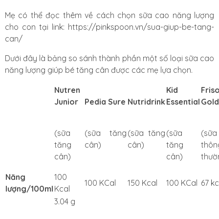
Mẹ có thể đọc thêm về cách chọn sữa cao năng lượng
cho con tại link: https://pinkspoon.vn/sua-giup-be-tang-
can/
Dưới đây là bảng so sánh thành phần một số loại sữa cao
năng lượng giúp bé tăng cân được các mẹ lựa chọn.
Nutren
Kid
Fris
Junior
Pedia Sure
Nutridrink
Essential
Gold
(sữa
(sữa tăng
(sữa tăng
(sữa
(sữa
tăng
cân)
cân)
tăng
thôn
cân)
cân)
thườ
Năng
100
100 KCal
150 Kcal
100 KCal
67 kc
lượng/100ml
Kcal
3.04 g