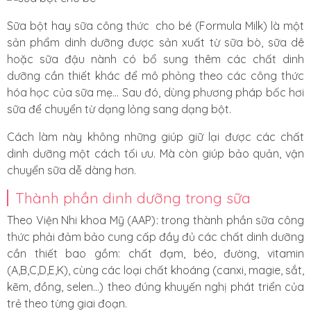
Sữa bột hay sữa công thức cho bé (Formula Milk) là một
sản phẩm dinh dưỡng được sản xuất từ sữa bò, sữa dê
hoặc sữa đậu nành có bổ sung thêm các chất dinh
dưỡng cần thiết khác để mô phỏng theo các công thức
hóa học của sữa mẹ… Sau đó, dùng phương pháp bốc hơi
sữa để chuyển từ dạng lỏng sang dạng bột.
Cách làm này không những giúp giữ lại được các chất
dinh dưỡng một cách tối ưu. Mà còn giúp bảo quản, vận
chuyển sữa dễ dàng hơn.
Thành phần dinh dưỡng trong sữa
Theo Viện Nhi khoa Mỹ (AAP)
: trong thành phần sữa công
thức phải đảm bảo cung cấp đầy đủ các chất dinh dưỡng
cần thiết bao gồm: chất đạm, béo, đường, vitamin
(A,B,C,
D
,E,K), cùng các loại chất khoáng (
canxi
, magie, sắt,
kẽm, đồng, selen…) theo đúng khuyến nghị phát triển của
trẻ theo từng giai đoạn.