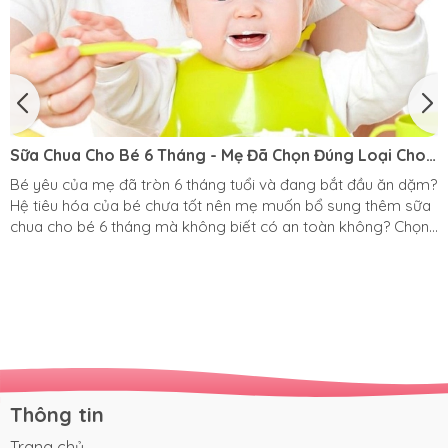
Sữa Chua Cho Bé 6 Tháng - Mẹ Đã Chọn Đúng Loại Cho
Bé Chưa?
Bé yêu của mẹ đã tròn 6 tháng tuổi và đang bắt đầu ăn dặm?
Hệ tiêu hóa của bé chưa tốt nên mẹ muốn bổ sung thêm sữa
chua cho bé 6 tháng mà không biết có an toàn không? Chọn
sữa chua cho bé 6 tháng cần lưu ý gì? Tất cả sẽ có trong bài
viết dưới đây của Pinkspoon. Khi nào bé có thể ăn được sữa
chua? Mặc dù có rất nhiều bác sĩ đưa ra lời khuyên là: chỉ nên
cho bé ăn sữa chua khi bé được 9 - 10 tháng tuổi. Tuy nhiên,
rất...
Thông tin
Trang chủ