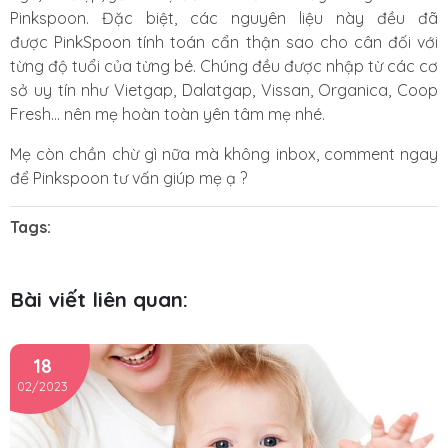
Pinkspoon. Đặc biệt, các nguyên liệu này đều đã
được PinkSpoon tính toán cẩn thận sao cho cân đối với
từng độ tuổi của từng bé. Chúng đều được nhập từ các cơ
sở uy tín như Vietgap, Dalatgap, Vissan, Organica, Coop
Fresh… nên mẹ hoàn toàn yên tâm mẹ nhé.
Mẹ còn chần chừ gì nữa mà không inbox, comment ngay
để Pinkspoon tư vấn giúp mẹ ạ ?
Tags:
Bài viết liên quan:
18
02/2023