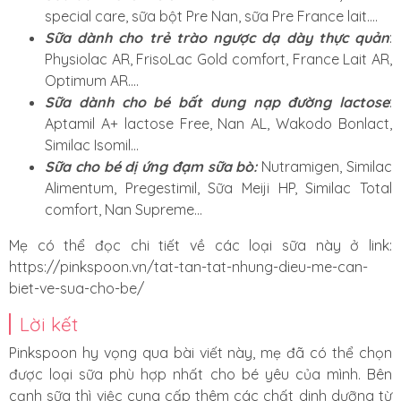
special care, sữa bột Pre Nan, sữa Pre France lait….
Sữa dành cho trẻ trào ngược dạ dày thực quản
:
Physiolac AR, FrisoLac Gold comfort, France Lait AR,
Optimum AR….
Sữa dành cho bé bất dung nạp đường lactose
:
Aptamil A+ lactose Free, Nan AL, Wakodo Bonlact,
Similac Isomil…
Sữa cho bé dị ứng đạm sữa bò:
Nutramigen, Similac
Alimentum, Pregestimil, Sữa Meiji HP, Similac Total
comfort, Nan Supreme…
Mẹ có thể đọc chi tiết về các loại sữa này ở link:
https://pinkspoon.vn/tat-tan-tat-nhung-dieu-me-can-
biet-ve-sua-cho-be/
Lời kết
Pinkspoon hy vọng qua bài viết này, mẹ đã có thể chọn
được loại sữa phù hợp nhất cho bé yêu của mình. Bên
cạnh sữa thì việc cung cấp thêm các chất dinh dưỡng từ