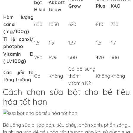
bột
Abbott
Grow
Plus
KAO
Hikid
Grow
Hàm lượng
canxi
600
1050
620
810
730
(mg/100g)
Tỉ lệ canxi/
1,5
1,5
1,37
1,5
1,7
photpho
Vitamin D
280
629
500
420
300
(IU/100g)
Có bổ sung
Các yếu tố
Có
Không
thêm
Không
Không
tăng trưởng
vitamin K2
Cách chọn sữa bột cho bé tiêu
hóa tốt hơn
Bé uống sữa bị táo bón, tiêu chảy, phân xanh, phân sống…
là những vấn đề tiêu hóa rất thường gặp khi sử dụng sữa