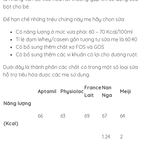
bột cho bé.
Để hạn chế những triệu chứng này mẹ hãy chọn sữa:
Có năng lượng ở mức vừa phải: 60 – 70 Kcal/100ml
Tỉ lệ đạm Whey/casein gần tương tự sữa mẹ là 60:40
Có bổ sung thêm chất xơ
FOS và GOS
Có bổ sung thêm các vi khuẩn có lợi cho đường ruột.
Dưới đây là thành phần các chất có trong một số loại sữa
hỗ trợ tiêu hóa được các mẹ sử dụng.
France
Nan
Aptamil
Physiolac
Meiji
Lait
Nga
Năng lượng
66
63
69
67
64
(Kcal)
1.24
2