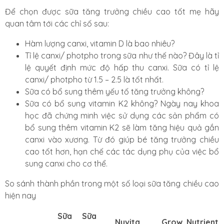
Để chọn được sữa tăng trưởng chiều cao tốt mẹ hãy
quan tâm tới các chỉ số sau:
Hàm lượng canxi, vitamin D là bao nhiêu?
Tỉ lệ canxi/ photpho trong sữa như thế nào? Đây là tỉ
lệ quyết định mức độ hấp thu canxi. Sữa có tỉ lệ
canxi/ photpho từ 1.5 – 2.5 là tốt nhất.
Sữa có bổ sung thêm yếu tố tăng trưởng không?
Sữa có bổ sung vitamin K2 không? Ngày nay khoa
học đã chứng minh việc sử dụng các sản phẩm có
bổ sung thêm
vitamin K2
sẽ làm tăng hiệu quả gắn
canxi vào xương. Từ đó giúp bé tăng trưởng chiều
cao tốt hơn, hạn chế các tác dụng phụ của việc bổ
sung canxi cho cơ thể.
So sánh thành phần trong một số loại sữa tăng chiều cao
hiện nay
Sữa
Sữa
Nuvita
Grow
Nutrient