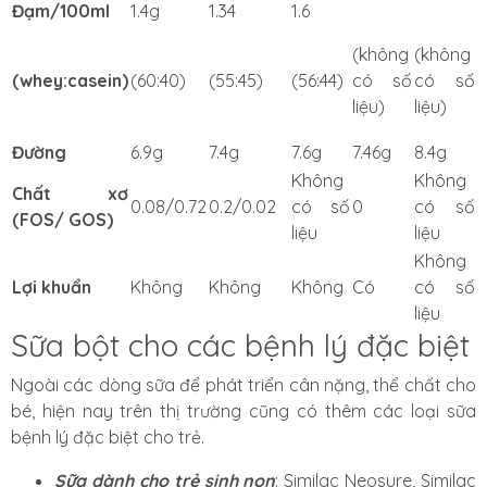
Đạm/100ml
1.4g
1.34
1.6
(không
(không
(whey:casein)
(60:40)
(55:45)
(56:44)
có số
có số
liệu)
liệu)
Đường
6.9g
7.4g
7.6g
7.46g
8.4g
Không
Không
Chất xơ
0.08/0.72
0.2/0.02
có số
0
có số
(FOS/ GOS)
liệu
liệu
Không
Lợi khuẩn
Không
Không
Không
Có
có số
liệu
Sữa bột cho các bệnh lý đặc biệt
Ngoài các dòng sữa để phát triển cân nặng, thể chất cho
bé, hiện nay trên thị trường cũng có thêm các loại sữa
bệnh lý đặc biệt cho trẻ.
Sữa dành cho trẻ sinh non
: Similac Neosure, Similac