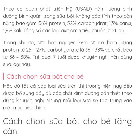
Theo cơ quan phát triển Mỹ (
USAID
) hàm lượng dinh
dưỡng bình quân trong sữa bột không béo tính theo cân
nặng bao gồm: 36% protein, 52% carbohydrat, 1,3% canxi,
1,8% kali. Tổng số các loại axit amin tiêu chuẩn là 21 loại.
Trong khi đó, sữa bột nguyên kem sẽ có hàm lượng
protein từ 25 – 27%, carbohydrate là 36 – 38% và chất béo
từ 36 – 38%. Trẻ dưới 7 tuổi được khuyến nghị nên dùng
sữa loại này.
Cách chọn sữa bột cho bé
Mặc dù tất cả các loại sữa trên thị trường hiện nay đều
được bổ sung đầy đủ các chất dinh dưỡng cần thiết theo
đúng khuyến nghị. Nhưng mỗi loại sữa sẽ tập trung vào
một mục tiêu chính.
Cách chọn sữa bột cho bé tăng
cân