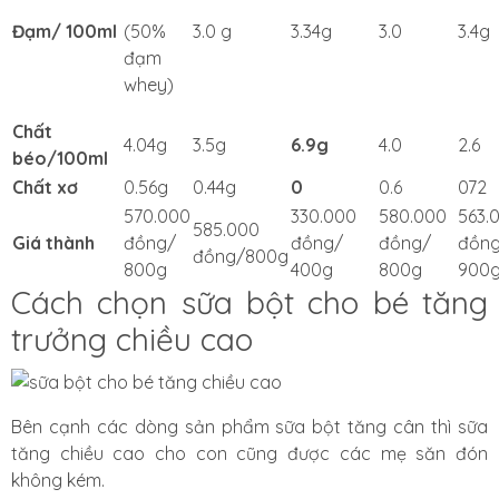
Đạm/ 100ml
(50%
3.0 g
3.34g
3.0
3.4g
đạm
whey)
Chất
4.04g
3.5g
6.9g
4.0
2.6
béo/100ml
Chất xơ
0.56g
0.44g
0
0.6
072
570.000
330.000
580.000
563.
585.000
Giá thành
đồng/
đồng/
đồng/
đồn
đồng/800g
800g
400g
800g
900
Cách chọn sữa bột cho bé tăng
trưởng chiều cao
Bên cạnh các dòng sản phẩm sữa bột tăng cân thì sữa
tăng chiều cao cho con cũng được các mẹ săn đón
không kém.