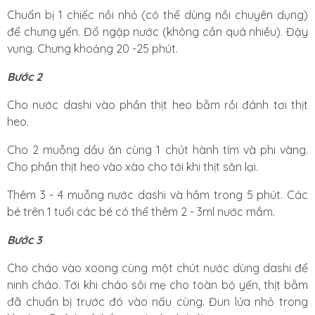
Chuẩn bị 1 chiếc nồi nhỏ (có thể dùng nồi chuyên dụng)
để chưng yến. Đổ ngập nước (không cần quá nhiều). Đậy
vung. Chưng khoảng 20 -25 phút.
Bước 2
Cho nước dashi vào phần thịt heo bằm rồi đánh tơi thịt
heo.
Cho 2 muỗng dầu ăn cùng 1 chút hành tím và phi vàng.
Cho phần thịt heo vào xào cho tới khi thịt săn lại.
Thêm 3 - 4 muỗng nước dashi và hầm trong 5 phút. Các
bé trên 1 tuổi các bé có thể thêm 2 - 3ml nước mắm.
Bước 3
Cho cháo vào xoong cùng một chút nước dùng dashi để
ninh cháo. Tới khi cháo sôi mẹ cho toàn bộ yến, thịt bằm
đã chuẩn bị trước đó vào nấu cùng. Đun lửa nhỏ trong