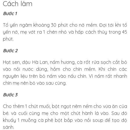
Cách làm
Bước 1
Tổ yến ngâm khoảng 30 phút cho nở mềm. Đợi tới khi tổ
yến nở, mẹ vớt ra 1 chén nhỏ và hấp cách thủy trong 45
phút.
Bước 2
Hạt sen, đậu Hà Lan, nấm hương, cà rốt rửa sạch cắt bỏ
vào nồi nước dùng, hầm cho chín mềm. Khi chín các
nguyên liệu trên bỏ nấm vào nấu chín. Vì nấm rất nhanh
chín mẹ nên bỏ vào sau cùng.
Bước 3
Cho thêm 1 chút muối, bột ngọt nêm nếm cho vừa ăn của
bé. và cuối cùng mẹ cho một chút hành lá vào. Sau đó
khuấy 1 muỗng cà phê bột bắp vào nồi soup để tạo độ
sánh.