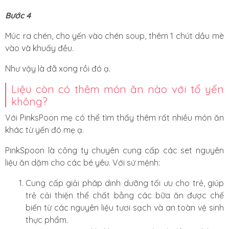
Bước 4
Múc ra chén, cho yến vào chén soup, thêm 1 chút dầu mè
vào và khuấy đều.
Như vậy là đã xong rồi đó ạ.
Liệu còn có thêm món ăn nào với tổ yến
không?
Với PinksPoon mẹ có thể tìm thấy thêm rất nhiều món ăn
khác từ yến đó mẹ ạ.
PinkSpoon là công ty chuyên cung cấp các set nguyên
liệu ăn dặm cho các bé yêu. Với sứ mệnh:
Cung cấp giải pháp dinh dưỡng tối ưu cho trẻ, giúp
trẻ cải thiện thể chất bằng các bữa ăn được chế
biến từ các nguyên liệu tươi sạch và an toàn vệ sinh
thực phẩm.