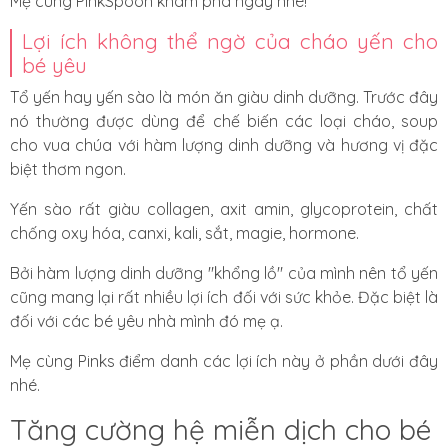
Mẹ cùng PinkSpoon khám phá ngay nhé!
Lợi ích không thể ngờ của cháo yến cho
bé yêu
Tổ yến hay yến sào là món ăn giàu dinh dưỡng. Trước đây
nó thường được dùng để chế biến các loại cháo, soup
cho vua chúa với hàm lượng dinh dưỡng và hương vị đặc
biệt thơm ngon.
Yến sào rất giàu collagen, axit amin, glycoprotein, chất
chống oxy hóa, canxi, kali, sắt, magie, hormone.
Bởi hàm lượng dinh dưỡng "khổng lồ" của mình nên tổ yến
cũng mang lại rất nhiều lợi ích đối với sức khỏe. Đặc biệt là
đối với các bé yêu nhà mình đó mẹ ạ.
Mẹ cùng Pinks điểm danh các lợi ích này ở phần dưới đây
nhé.
Tăng cường hệ miễn dịch cho bé