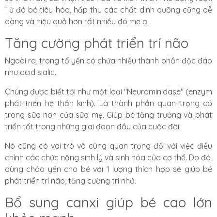
Từ đó bé tiêu hóa, hấp thu các chất dinh dưỡng cũng dễ
dàng và hiệu quả hơn rất nhiều đó mẹ ạ.
Tăng cường phát triển trí não
Ngoài ra, trong tổ yến có chứa nhiều thành phần độc đáo
như acid sialic.
Chúng được biết tới như một loại "Neuraminidase" (enzym
phát triển hệ thần kinh). Là thành phần quan trọng có
trong sữa non của sữa mẹ. Giúp bé tăng trưởng và phát
triển tốt trong những giai đoạn đầu của cuộc đời.
Nó cũng có vai trò vô cùng quan trọng đối với việc điều
chỉnh các chức năng sinh lý và sinh hóa của cơ thể. Do đó,
dùng cháo yến cho bé với 1 lượng thích hợp sẽ giúp bé
phát triển trí não, tăng cường trí nhớ.
Bổ sung canxi giúp bé cao lớn