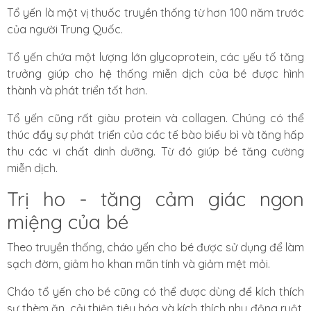
Tổ yến là một vị thuốc truyền thống từ hơn 100 năm trước
của người Trung Quốc.
Tổ yến chứa một lượng lớn glycoprotein, các yếu tố tăng
trưởng giúp cho hệ thống miễn dịch của bé được hình
thành và phát triển tốt hơn.
Tổ yến cũng rất giàu protein và collagen. Chúng có thể
thúc đẩy sự phát triển của các tế bào biểu bì và tăng hấp
thu các vi chất dinh dưỡng. Từ đó giúp bé tăng cường
miễn dịch.
Trị ho - tăng cảm giác ngon
miệng của bé
Theo truyền thống, cháo yến cho bé được sử dụng để làm
sạch đờm, giảm ho khan mãn tính và giảm mệt mỏi.
Cháo tổ yến cho bé cũng có thể được dùng để kích thích
sự thèm ăn, cải thiện tiêu hóa và kích thích nhu động ruột.