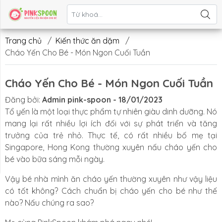
Liên hệ
Trang chủ
/
Kiến thức ăn dặm
/
Cháo Yến Cho Bé - Món Ngon Cuối Tuần
Cháo Yến Cho Bé - Món Ngon Cuối Tuần
Đăng bởi:
Admin pink-spoon - 18/01/2023
Tổ yến là một loại thực phẩm tự nhiên giàu dinh dưỡng. Nó
mang lại rất nhiều lợi ích đối với sự phát triển và tăng
trưởng của trẻ nhỏ. Thực tế, có rất nhiều bố mẹ tại
Singapore, Hong Kong thường xuyên nấu cháo yến cho
bé vào bữa sáng mỗi ngày.
Vậy bé nhà mình ăn cháo yến thường xuyên như vậy liệu
có tốt không? Cách chuẩn bị cháo yến cho bé như thế
nào? Nấu chúng ra sao?