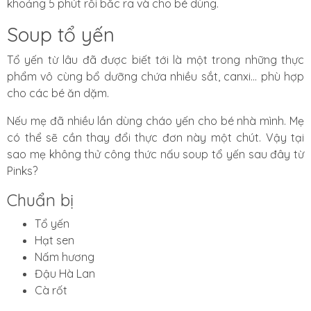
khoảng 5 phút rồi bắc ra và cho bé dùng.
Soup tổ yến
Tổ yến từ lâu đã được biết tới là một trong những thực
phẩm vô cùng bổ dưỡng chứa nhiều sắt, canxi... phù hợp
cho các bé ăn dặm.
Nếu mẹ đã nhiều lần dùng cháo yến cho bé nhà mình. Mẹ
có thể sẽ cần thay đổi thực đơn này một chút. Vậy tại
sao mẹ không thử công thức nấu soup tổ yến sau đây từ
Pinks?
Chuẩn bị
Tổ yến
Hạt sen
Nấm hương
Đậu Hà Lan
Cà rốt