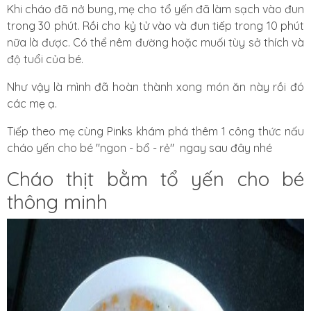
Khi cháo đã nở bung, mẹ cho tổ yến đã làm sạch vào đun
trong 30 phút. Rồi cho kỷ tử vào và đun tiếp trong 10 phút
nữa là được. Có thể nêm đường hoặc muối tùy sở thích và
độ tuổi của bé.
Như vậy là mình đã hoàn thành xong món ăn này rồi đó
các mẹ ạ.
Tiếp theo mẹ cùng Pinks khám phá thêm 1 công thức nấu
cháo yến cho bé "ngon - bổ - rẻ" ngay sau đây nhé
Cháo thịt bằm tổ yến cho bé
thông minh