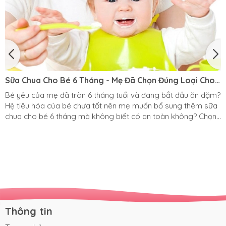
Sữa Chua Cho Bé 6 Tháng - Mẹ Đã Chọn Đúng Loại Cho
Bé Chưa?
Bé yêu của mẹ đã tròn 6 tháng tuổi và đang bắt đầu ăn dặm?
Hệ tiêu hóa của bé chưa tốt nên mẹ muốn bổ sung thêm sữa
chua cho bé 6 tháng mà không biết có an toàn không? Chọn
sữa chua cho bé 6 tháng cần lưu ý gì? Tất cả sẽ có trong bài
viết dưới đây của Pinkspoon. Khi nào bé có thể ăn được sữa
chua? Mặc dù có rất nhiều bác sĩ đưa ra lời khuyên là: chỉ nên
cho bé ăn sữa chua khi bé được 9 - 10 tháng tuổi. Tuy nhiên,
rất...
Thông tin