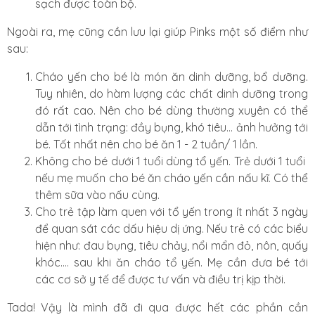
sạch được toàn bộ.
Ngoài ra, mẹ cũng cần lưu lại giúp Pinks một số điểm như
sau:
Cháo yến cho bé là món ăn dinh dưỡng, bổ dưỡng.
Tuy nhiên, do hàm lượng các chất dinh dưỡng trong
đó rất cao. Nên cho bé dùng thường xuyên có thể
dẫn tới tình trạng: đầy bụng, khó tiêu... ảnh hưởng tới
bé. Tốt nhất nên cho bé ăn 1 - 2 tuần/ 1 lần.
Không cho bé dưới 1 tuổi dùng tổ yến. Trẻ dưới 1 tuổi
nếu mẹ muốn cho bé ăn cháo yến cần nấu kĩ. Có thể
thêm sữa vào nấu cùng.
Cho trẻ tập làm quen với tổ yến trong ít nhất 3 ngày
để quan sát các dấu hiệu dị ứng. Nếu trẻ có các biểu
hiện như: đau bụng, tiêu chảy, nổi mẩn đỏ, nôn, quấy
khóc.... sau khi ăn cháo tổ yến. Mẹ cần đưa bé tới
các cơ sở y tế để được tư vấn và điều trị kịp thời.
Tada! Vậy là mình đã đi qua được hết các phần cần