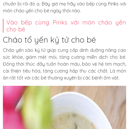
chuẩn bị rồi đó ạ. Bây giờ mẹ hãy vào bếp cùng Pinks với
món cháo yến cho bé ngày thôi nào.
Vào bếp cùng Pinks với món cháo yến
cho bé
Cháo tổ yến kỷ tử cho bé
Cháo yến sào kỷ tử giúp cung cấp dinh dưỡng nâng cao
sức khỏe, giảm mệt mỏi, tăng cường miễn dịch cho bé.
Đồng thời thúc đẩy tuần hoàn máu, bảo vệ hệ tim mạch,
cải thiện tiêu hóa, tăng cường hấp thu các chất. Là món
ăn rất tốt với các bé thường xuyên bị các bệnh ốm vặt.