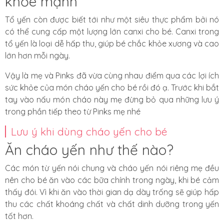
khỏe mạnh
Tổ yến còn được biết tới như một siêu thực phẩm bởi nó
có thể cung cấp một lượng lớn canxi cho bé. Canxi trong
tổ yến là loại dễ hấp thu, giúp bé chắc khỏe xương và cao
lớn hơn mỗi ngày.
Vậy là mẹ và Pinks đã vừa cùng nhau điểm qua các lợi ích
sức khỏe của món cháo yến cho bé rồi đó ạ. Trước khi bắt
tay vào nấu món cháo này mẹ đừng bỏ qua những lưu ý
trong phần tiếp theo từ Pinks mẹ nhé
Lưu ý khi dùng cháo yến cho bé
Ăn cháo yến như thế nào?
Các món từ yến nói chung và cháo yến nói riêng mẹ đều
nên cho bé ăn vào các bữa chính trong ngày, khi bé cảm
thấy đói. Vì khi ăn vào thời gian dạ dày trống sẽ giúp hấp
thu các chất khoáng chất và chất dinh dưỡng trong yến
tốt hơn.