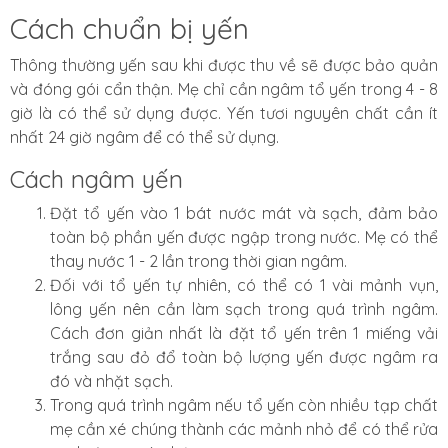
Cách chuẩn bị yến
Thông thường yến sau khi được thu về sẽ được bảo quản
và đóng gói cẩn thận. Mẹ chỉ cần ngâm tổ yến trong 4 - 8
giờ là có thể sử dụng được. Yến tươi nguyên chất cần ít
nhất 24 giờ ngâm để có thể sử dụng.
Cách ngâm yến
Đặt tổ yến vào 1 bát nước mát và sạch, đảm bảo
toàn bộ phần yến được ngập trong nước. Mẹ có thể
thay nước 1 - 2 lần trong thời gian ngâm.
Đối với tổ yến tự nhiên, có thể có 1 vài mảnh vụn,
lông yến nên cần làm sạch trong quá trình ngâm.
Cách đơn giản nhất là đặt tổ yến trên 1 miếng vải
trắng sau đỏ đổ toàn bộ lượng yến được ngâm ra
đó và nhặt sạch.
Trong quá trình ngâm nếu tổ yến còn nhiều tạp chất
mẹ cần xé chúng thành các mảnh nhỏ để có thể rửa