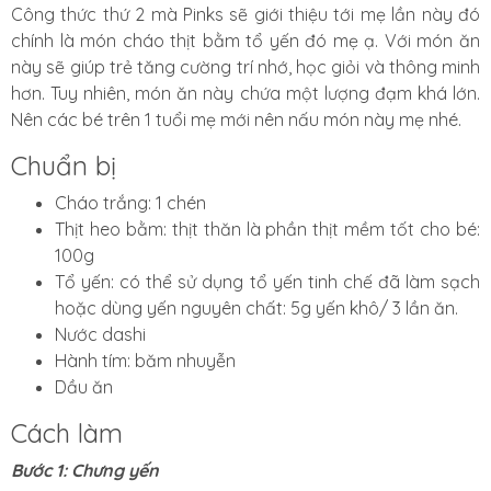
Công thức thứ 2 mà Pinks sẽ giới thiệu tới mẹ lần này đó
chính là món cháo thịt bằm tổ yến đó mẹ ạ. Với món ăn
này sẽ giúp trẻ tăng cường trí nhớ, học giỏi và thông minh
hơn. Tuy nhiên, món ăn này chứa một lượng đạm khá lớn.
Nên các bé trên 1 tuổi mẹ mới nên nấu món này mẹ nhé.
Chuẩn bị
Cháo trắng: 1 chén
Thịt heo bằm: thịt thăn là phần thịt mềm tốt cho bé:
100g
Tổ yến: có thể sử dụng tổ yến tinh chế đã làm sạch
hoặc dùng yến nguyên chất: 5g yến khô/ 3 lần ăn.
Nước dashi
Hành tím: băm nhuyễn
Dầu ăn
Cách làm
Bước 1: Chưng yến