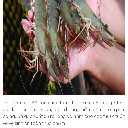
Khi chọn tôm để nấu cháo tôm cho bé mẹ cần lưu ý. Chọn
các loại tôm tươi, không bị hư hỏng, nhiễm bệnh. Tôm phải
có nguồn gốc xuất xứ rõ ràng và đảm bảo các tiêu chuẩn
về vệ sinh an toàn thực phẩm.