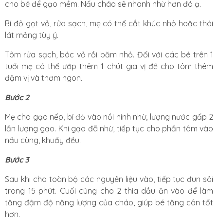
cho bé để gạo mềm. Nấu cháo sẽ nhanh nhừ hơn đó ạ.
Bí đỏ gọt vỏ, rửa sạch, mẹ có thể cắt khúc nhỏ hoặc thái
lát mỏng tùy ý.
Tôm rửa sạch, bóc vỏ rồi băm nhỏ. Đối với các bé trên 1
tuổi mẹ có thể ướp thêm 1 chút gia vị để cho tôm thêm
đặm vị và thơm ngon.
Bước 2
Mẹ cho gạo nếp, bí đỏ vào nồi ninh nhừ, lượng nước gấp 2
lần lượng gạo. Khi gạo đã nhừ, tiếp tục cho phần tôm vào
nấu cùng, khuấy đều.
Bước 3
Sau khi cho toàn bộ các nguyên liệu vào, tiếp tục đun sôi
trong 15 phút. Cuối cùng cho 2 thìa dầu ăn vào để làm
tăng đậm độ năng lượng của cháo, giúp bé tăng cân tốt
hơn.