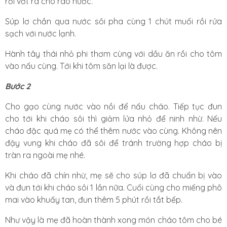
rồi vớt ra cho ráo nước.
Súp lơ chần qua nước sôi pha cùng 1 chút muối rồi rửa
sạch với nước lạnh.
Hành tây thái nhỏ phi thơm cùng với dầu ăn rồi cho tôm
vào nấu cùng. Tới khi tôm săn lại là được.
Bước 2
Cho gạo cùng nước vào nồi để nấu cháo. Tiếp tục đun
cho tới khi cháo sôi thì giảm lửa nhỏ để ninh nhừ. Nếu
cháo đặc quá mẹ có thể thêm nước vào cùng. Không nên
đậy vung khi cháo đã sôi để tránh trường hợp cháo bị
tràn ra ngoài mẹ nhé.
Khi cháo đã chín nhừ, mẹ sẽ cho súp lơ đã chuẩn bị vào
và đun tới khi cháo sôi 1 lần nữa. Cuối cùng cho miếng phô
mai vào khuấy tan, đun thêm 5 phút rồi tắt bếp.
Như vậy là mẹ đã hoàn thành xong món cháo tôm cho bé