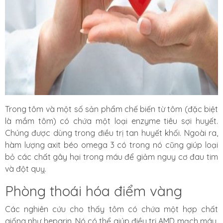
Trong tôm và một số sản phẩm chế biến từ tôm (đặc biệt
là mắm tôm) có chứa một loại enzyme tiêu sợi huyết.
Chúng được dùng trong điều trị tan huyết khối. Ngoài ra,
hàm lượng axit béo omega 3 có trong nó cũng giúp loại
bỏ các chất gây hại trong máu để giảm nguy cơ đau tim
và đột quỵ.
Phòng thoái hóa điểm vàng
Các nghiên cứu cho thấy tôm có chứa một hợp chất
giống như heparin.
Nó có thể giúp điều trị AMD mạch máu.