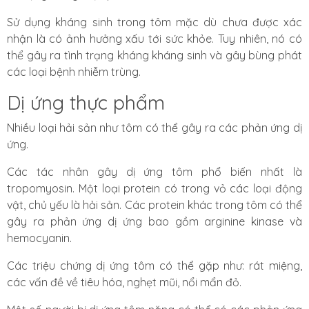
Sử dụng kháng sinh trong tôm mặc dù chưa được xác
nhận là có ảnh hưởng xấu tới sức khỏe. Tuy nhiên, nó
có
thể gây ra tình trạng kháng kháng sinh
và gây bùng phát
các loại bệnh nhiễm trùng.
Dị ứng thực phẩm
Nhiều loại hải sản như tôm
có thể gây ra các phản ứng dị
ứng
.
Các tác nhân gây dị ứng tôm phổ biến nhất là
tropomyosin. Một loại protein có trong vỏ các loại động
vật, chủ yếu là hải sản.
Các protein khác trong tôm có thể
gây ra phản ứng dị ứng
bao gồm arginine kinase và
hemocyanin.
Các triệu chứng dị ứng tôm có thể gặp như: rát miệng,
các vấn đề về tiêu hóa, nghẹt mũi, nổi mẩn đỏ.