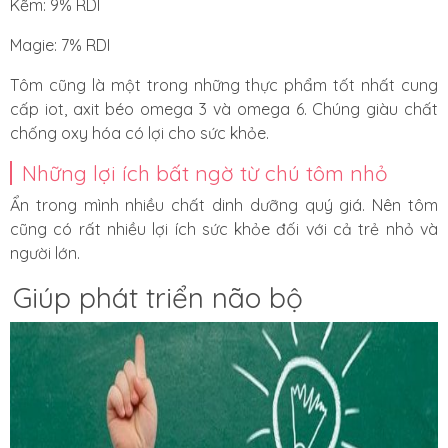
Kẽm: 9% RDI
Magie: 7% RDI
Tôm cũng là một trong những thực phẩm tốt nhất cung
cấp iot, axit béo omega 3 và omega 6. Chúng giàu chất
chống oxy hóa
có lợi cho sức khỏe
.
Những lợi ích bất ngờ từ chú tôm nhỏ
Ẩn trong mình nhiều chất dinh dưỡng quý giá. Nên tôm
cũng có rất nhiều lợi ích sức khỏe đối với cả trẻ nhỏ và
người lớn.
Giúp phát triển não bộ