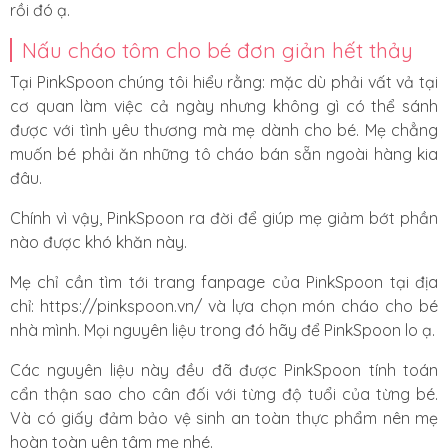
rồi đó ạ.
Nấu cháo tôm cho bé đơn giản hết thảy
Tại PinkSpoon chúng tôi hiểu rằng: mặc dù phải vất vả tại
cơ quan làm việc cả ngày nhưng không gì có thể sánh
được với tình yêu thương mà mẹ dành cho bé. Mẹ chẳng
muốn bé phải ăn những tô cháo bán sẵn ngoài hàng kia
đâu.
Chính vì vậy, PinkSpoon ra đời để giúp mẹ giảm bớt phần
nào được khó khăn này.
Mẹ chỉ cần tìm tới trang fanpage của PinkSpoon tại địa
chỉ: https://pinkspoon.vn/ và lựa chọn món cháo cho bé
nhà mình. Mọi nguyên liệu trong đó hãy để PinkSpoon lo ạ.
Các nguyên liệu này đều đã được PinkSpoon tính toán
cẩn thận sao cho cân đối với từng độ tuổi của từng bé.
Và có giấy đảm bảo vệ sinh an toàn thực phẩm nên mẹ
hoàn toàn yên tâm mẹ nhé.