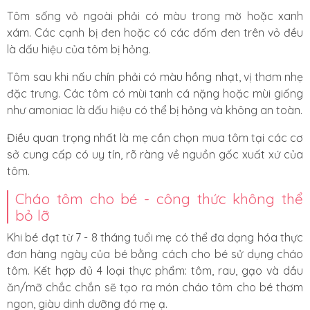
Tôm sống vỏ ngoài phải có màu trong mờ hoặc xanh
xám. Các cạnh bị đen hoặc có các đốm đen trên vỏ đều
là dấu hiệu của tôm bị hỏng.
Tôm sau khi nấu chín phải có màu hồng nhạt, vị thơm nhẹ
đặc trưng. Các tôm có mùi tanh cá nặng hoặc mùi giống
như amoniac là dấu hiệu có thể bị hỏng và không an toàn.
Điều quan trọng nhất là mẹ cần chọn mua tôm tại các cơ
sở cung cấp có uy tín, rõ ràng về nguồn gốc xuất xứ của
tôm.
Cháo tôm cho bé - công thức không thể
bỏ lỡ
Khi bé đạt từ 7 - 8 tháng tuổi mẹ có thể đa dạng hóa thực
đơn hàng ngày của bé bằng cách cho bé sử dụng cháo
tôm. Kết hợp đủ 4 loại thực phẩm: tôm, rau, gạo và dầu
ăn/mỡ chắc chắn sẽ tạo ra món cháo tôm cho bé thơm
ngon, giàu dinh dưỡng đó mẹ ạ.