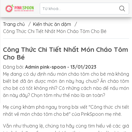
Liên hệ
Trang chủ
/
Kiến thức ăn dặm
/
Công Thức Chi Tiết Nhất Món Cháo Tôm Cho Bé
Công Thức Chi Tiết Nhất Món Cháo Tôm
Cho Bé
Đăng bởi:
Admin pink-spoon - 13/01/2023
Mẹ đang có dự định nấu món cháo tôm cho bé mà không
biết bé đã ăn được món ăn này hay chưa? Ăn cháo tôm
cho bé có tốt không nhỉ? Có những cách nào để nấu món
ăn này đây? Chọn tôm như thế nào là an toàn?
Mẹ cùng khám phá ngay trong bài viết "Công thức chi tiết
nhất về món cháo tôm cho bé" của PinkSpoon mẹ nhé.
Vẫn như thường lệ, chúng ta hãy cùng tìm hiểu về các giá