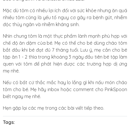
Mặc dù tôm có nhiều lợi ích đối với sức khỏe nhưng ăn quá
nhiều tôm cũng là yếu tố nguy cơ gây ra bệnh gút, nhiễm
độc thủy ngân và nhiễm kháng sinh.
Nhìn chung tôm là một thực phẩm lành mạnh phù hợp với
chế độ ăn dặm của bé. Mẹ có thể cho bé dùng cháo tôm
bắt đầu khi bé đạt đủ 7 tháng tuổi. Lưu ý, mẹ cần cho bé
tập ăn 1 - 2 thìa trong khoảng 3 ngày đầu tiên bé tập làm
quen với tôm để phát hiện được các trường hợp dị ứng
mẹ nhé.
Nếu có bất cứ thắc mắc hay lo lắng gì khi nấu món cháo
tôm cho bé. Mẹ hãy inbox hoặc comment cho PinkSpoon
biết ngay mẹ nhé.
Hẹn gặp lại các mẹ trong các bài viết tiếp theo.
Tags: