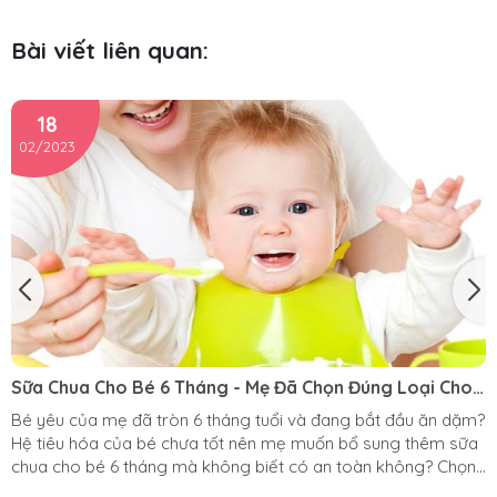
Bài viết liên quan:
18
02/2023
Sữa Chua Cho Bé 6 Tháng - Mẹ Đã Chọn Đúng Loại Cho
Bé Chưa?
Bé yêu của mẹ đã tròn 6 tháng tuổi và đang bắt đầu ăn dặm?
Hệ tiêu hóa của bé chưa tốt nên mẹ muốn bổ sung thêm sữa
chua cho bé 6 tháng mà không biết có an toàn không? Chọn
sữa chua cho bé 6 tháng cần lưu ý gì? Tất cả sẽ có trong bài