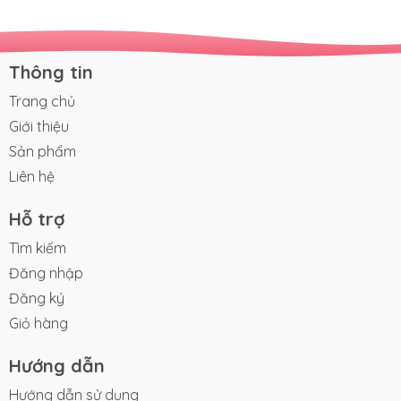
viết dưới đây của Pinkspoon. Khi nào bé có thể ăn được sữa
chua? Mặc dù có rất nhiều bác sĩ đưa ra lời khuyên là: chỉ nên
cho bé ăn sữa chua khi bé được 9 - 10 tháng tuổi. Tuy nhiên,
rất...
Thông tin
Trang chủ
Giới thiệu
Sản phẩm
Liên hệ
Hỗ trợ
Tìm kiếm
Đăng nhập
Đăng ký
Giỏ hàng
Hướng dẫn
Hướng dẫn sử dụng