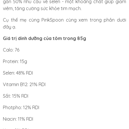
gần 50% nhu cầu về selen - một khoáng chất
giúp giảm
viêm, tăng cường sức khỏe tim mạch
.
Cụ thể mẹ cùng PinkSpoon cùng xem trong phần dưới
đây ạ.
Giá trị dinh dưỡng của tôm trong 85g
Calo: 76
Protein: 15g
Selen: 48% RDI
Vitamin B12: 21% RDI
Sắt: 15% RDI
Photpho: 12% RDI
Niacin: 11% RDI