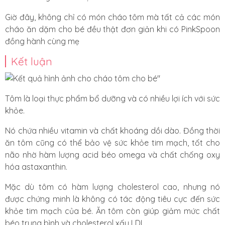
Giờ đây, không chỉ có món cháo tôm mà tất cả các món
cháo ăn dặm cho bé đều thật đơn giản khi có PinkSpoon
đồng hành cùng mẹ
Kết luận
Tôm là loại thực phẩm bổ dưỡng và có nhiều lợi ích với sức
khỏe.
Nó chứa nhiều vitamin và chất khoáng dồi dào. Đồng thời
ăn tôm cũng có thể bảo vệ sức khỏe tim mạch, tốt cho
não nhờ hàm lượng acid béo omega và
chất chống oxy
hóa astaxanthin
.
Mặc dù tôm có hàm lượng cholesterol cao, nhưng nó
được chứng minh là không có tác động tiêu cực đến sức
khỏe tim mạch của bé. Ăn tôm còn giúp giảm mức chất
béo trung bình và cholesterol xấu LDL.