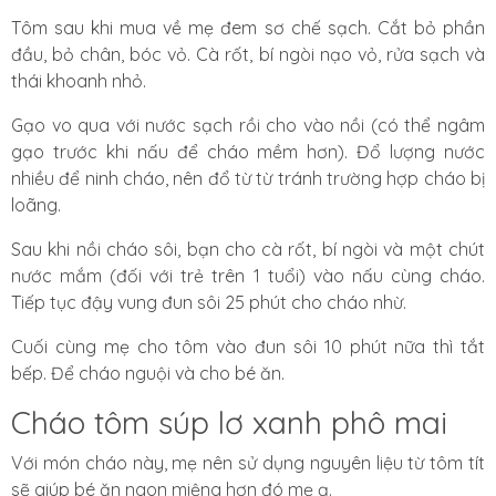
Tôm sau khi mua về mẹ đem sơ chế sạch. Cắt bỏ phần
đầu, bỏ chân, bóc vỏ. Cà rốt, bí ngòi nạo vỏ, rửa sạch và
thái khoanh nhỏ.
Gạo vo qua với nước sạch rồi cho vào nồi (có thể ngâm
gạo trước khi nấu để cháo mềm hơn). Đổ lượng nước
nhiều để ninh cháo, nên đổ từ từ tránh trường hợp cháo bị
loãng.
Sau khi nồi cháo sôi, bạn cho cà rốt, bí ngòi và một chút
nước mắm (đối với trẻ trên 1 tuổi) vào nấu cùng cháo.
Tiếp tục đậy vung đun sôi 25 phút cho cháo nhừ.
Cuối cùng mẹ cho tôm vào đun sôi 10 phút nữa thì tắt
bếp. Để cháo nguội và cho bé ăn.
Cháo tôm súp lơ xanh phô mai
Với món cháo này, mẹ nên sử dụng nguyên liệu từ tôm tít
sẽ giúp bé ăn ngon miệng hơn đó mẹ ạ.