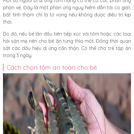
Một số người bị dị ứng tôm nặng có thể có các phản ứng
phản vệ. Đây là một phản ứng nguy hiểm dẫn tới co giật,
bất tỉnh thậm chí là tử vong
nếu không được điều trị kịp
thời
.
Do đó, nếu bé lần đầu tiên tiếp xúc với tôm hoặc các loại
hải sản mẹ nên cho bé ăn từng thìa một. Đồng thời quan
sát các dấu hiệu dị ứng cẩn thận. Có thể cho trẻ tập ăn
trong 3 ngày.
Cách chọn tôm an toàn cho bé