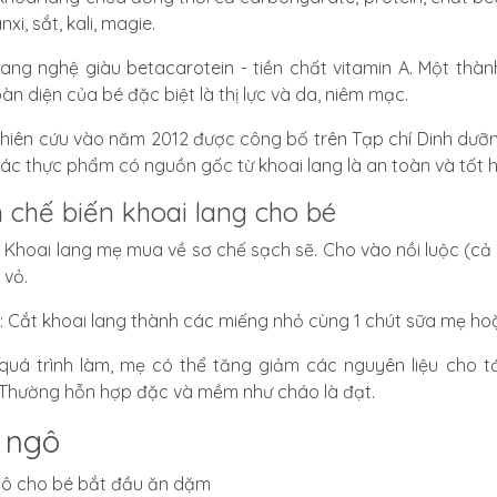
nxi, sắt, kali, magie.
lang nghệ giàu betacarotein - tiền chất vitamin A. Một thà
oàn diện của bé đặc biệt là thị lực và da, niêm mạc.
hiên cứu vào năm 2012 được công bố trên Tạp chí Dinh dưỡ
ác thực phẩm có nguồn gốc từ khoai lang là an toàn và tốt hơ
 chế biến khoai lang cho bé
: Khoai lang mẹ mua về sơ chế sạch sẽ. Cho vào nồi luộc (cả v
 vỏ.
: Cắt khoai lang thành các miếng nhỏ cùng 1 chút sữa mẹ hoặ
quá trình làm, mẹ có thể tăng giảm các nguyên liệu cho 
Thường hỗn hợp đặc và mềm như cháo là đạt.
í ngô