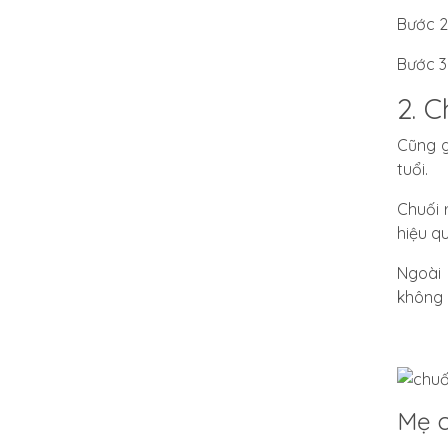
Bước 2
Bước 3
2. C
Cũng g
tuổi.
Chuối 
hiệu q
Ngoài 
không 
Mẹ c