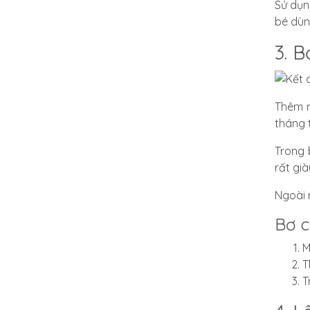
Sử dụn
bé dùn
3. B
Thêm m
tháng 
Trong 
rất già
Ngoài 
Bơ c
M
T
T