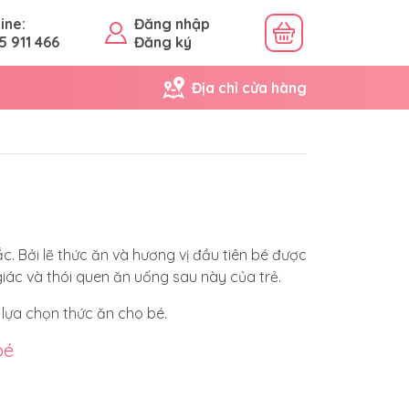
ine:
Đăng nhập
5 911 466
Đăng ký
Địa chỉ cửa hàng
 Bởi lẽ thức ăn và hương vị đầu tiên bé được
giác và thói quen ăn uống sau này của trẻ.
 lựa chọn thức ăn cho bé.
bé