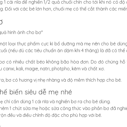
g 1 cái nĩa để nghiền 1/2 quả chuối chín cho tới khi nó có 
g. Đối với các bé lớn hơn, chuối mẹ có thể cắt thành các miế
ơ
ột loại thực phẩm cực kì bổ dưỡng mà mẹ nên cho bé dùng
tuổi
(nếu đủ các tiêu chuẩn ăn dặm khi 4 tháng) là đã có thể
bơ có nhiều chất béo không bão hòa đơn. Do đó chúng hỗ trợ 
u canxi, kali, magie, natri, photpho, kẽm và chất xơ
.
ra, bơ có hương vị nhẹ nhàng và độ mềm thích hợp cho bé.
hế biến siêu dễ mẹ nhé
ẹ chỉ cần dùng 1 cái nĩa và nghiền bơ ra cho bé dùng.
hêm 1 chút sữa mẹ hoặc sữa công thức vào phần bơ đã nghi
rộn đều và điều chỉnh độ đặc cho phù hợp với bé.