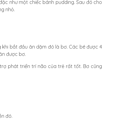
độ đặc như một chiếc bánh pudding. Sau đó cho
ng nhỏ.
 khi bắt đầu ăn dặm đó là bơ.
Các bé được 4
 ăn được bơ.
phát triển trí não của trẻ rất tốt. B
ơ cũng
ền đó.