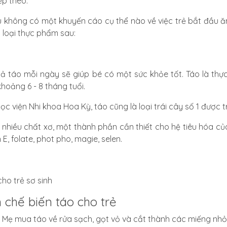
ếp theo.
 không có một khuyến cáo cụ thể nào về việc trẻ bắt đầu 
 loại thực phẩm sau:
ả táo mỗi ngày sẽ giúp bé có một sức khỏe tốt. Táo là thực
khoảng 6 - 8 tháng tuổi.
ọc viện Nhi khoa Hoa Kỳ,
táo cũng là loại trái cây số 1 được t
 nhiều chất xơ, một thành phần cần thiết cho hệ tiêu hóa của
 E, folate, phot pho, magie, selen.
 chế biến táo cho trẻ
: Mẹ mua táo về rửa sạch, gọt vỏ và cắt thành các miếng nhỏ