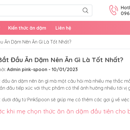
Hotl
096
Kiến thức ăn dặm
Liên hệ
ầu Ăn Dặm Nên Ăn Gì Là Tốt Nhất?
Bắt Đầu Ăn Dặm Nên Ăn Gì Là Tốt Nhất?
ởi:
Admin pink-spoon - 10/01/2023
t đầu ăn dặm nên ăn gì mà một câu hỏi mà nhiều mẹ thắc mắc.
 lần đầu tiếp xúc với thực phẩm có thể ảnh hưởng nhiều tới vị 
ết dưới đây từ PinkSpoon sẽ giúp mẹ có thêm các gợi ý về việc
ớc khi mẹ chọn thức ăn ăn dặm đầu tiên cho 