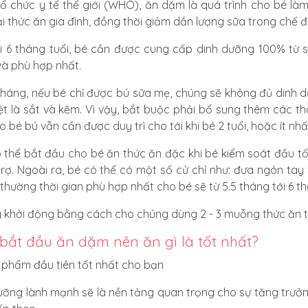
ổ chức y tế thế giới (WHO), ăn dặm là quá trình cho bé là
ại thức ăn gia đình, đồng thời giảm dần lượng sữa trong chế 
i 6 tháng tuổi, bé cần được cung cấp dinh dưỡng 100% từ 
và phù hợp nhất.
tháng, nếu bé chỉ được bú sữa mẹ, chúng sẽ không đủ dinh dư
ệt là sắt và kẽm. Vì vậy, bắt buộc phải bổ sung thêm các
 bé bú vẫn cần được duy trì cho tới khi bé 2 tuổi, hoặc ít nhất 
 thể bắt đầu cho bé ăn thức ăn đặc khi bé kiểm soát đầu t
trợ. Ngoài ra, bé có thể có một số cử chỉ như: đưa ngón tay
thường thời gian phù hợp nhất cho bé sẽ từ 5.5 tháng tới 6 th
 khởi động bằng cách cho chúng dùng 2 - 3 muỗng thức ăn tr
 bắt đầu ăn dặm nên ăn gì là tốt nhất?
ưỡng lành mạnh sẽ là nền tảng quan trọng cho sự tăng trưởn