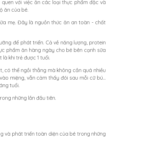
m quen với việc ăn các loại thực phẩm đặc và
độ ăn của bé.
sữa mẹ. Đây là nguồn thức ăn an toàn - chất
ỡng để phát triển. Cả về năng lượng, protein
 thực phẩm ăn hàng ngày cho bé bên cạnh sữa
là khi trẻ được 1 tuổi.
ốt, có thể ngồi thẳng mà không cần quá nhiều
 vào miệng, vẫn cảm thấy đói sau mỗi cữ bú...
áng tuổi.
ong những lần đầu tiên.
g và phát triển toàn diện của bé trong những