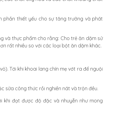
nh phần thiết yếu cho sự tăng trưởng và phát
ng và thực phẩm cho rằng: Cho trẻ ăn dặm sử
n rất nhiều so với các loại bột ăn dặm khác.
ỏ). Tới khi khoai lang chín mẹ vớt ra để nguội
c sữa công thức rồi nghiền nát và trộn đều.
tới khi đạt được độ đặc và nhuyễn như mong