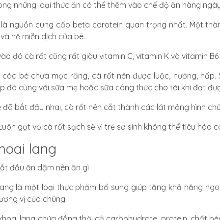
ong những loại thức ăn có thể thêm vào chế độ ăn hàng ngà
 là
nguồn cung cấp beta carotein quan trọng nhất
. Một thà
 và hệ miễn dịch của bé.
ào đó cà rốt cũng rất
giàu vitamin C, vitamin K và vitamin B6
i các bé chưa mọc răng, cà rốt nên được luộc, nướng, hấp.
p đó cùng với sữa mẹ hoặc sữa công thức cho tới khi đạt đ
 đã bắt đầu nhai, cà rốt nên cắt thành các lát mỏng hình chữ
 Luôn gọt vỏ cà rốt sạch sẽ vì trẻ sơ sinh không thể tiêu hóa c
Khoai lang
lang là một loại thực phẩm bổ sung giúp tăng khả năng ng
hương vị của chúng.
khoai lang chứa đồng thời cả
carbohydrate, protein, chất bé