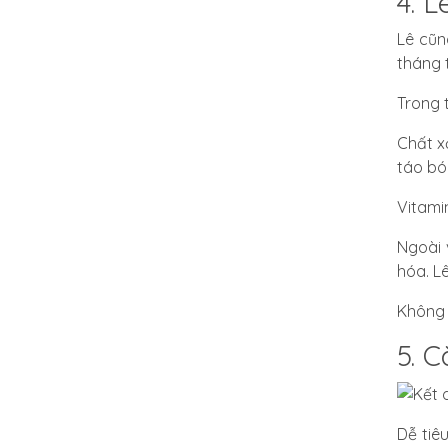
4. L
Lê cũn
tháng t
Trong 
Chất x
táo bó
Vitami
Ngoài 
hóa. L
Không 
5. C
Dễ tiê