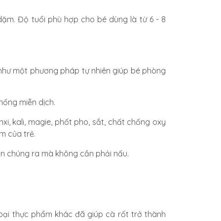
dặm. Độ tuổi phù hợp cho bé dùng là từ 6 - 8
 như một phương pháp tự nhiên
giúp bé phòng
thống miễn dịch.
xi, kali, magie, phốt pho, sắt, chất chống oxy
m của trẻ
.
hiền chúng ra mà không cần phải nấu.
loại thực phẩm khác đã giúp cà rốt trở thành