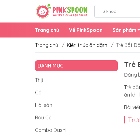
Trang chủ
Về PinkSpoon
Sản phẩm
Trang chủ
/
Kiến thức ăn dặm
/
Trẻ Bắt Đ
Trẻ 
DANH MỤC
Đăng b
Thịt
Trẻ bắ
Cá
ăn khi
Hải sản
Bài vi
Rau Củ
Trư
Combo Dashi