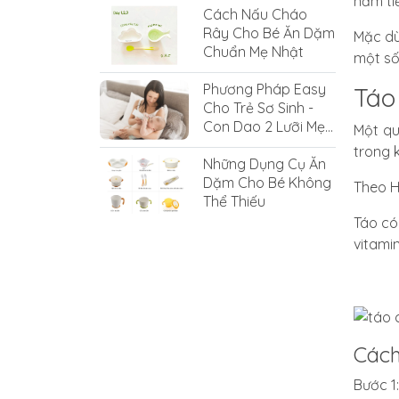
năm ti
Cách Nấu Cháo
Rây Cho Bé Ăn Dặm
Mặc dù
Chuẩn Mẹ Nhật
một số
Phương Pháp Easy
Táo
Cho Trẻ Sơ Sinh -
Con Dao 2 Lưỡi Mẹ
Một qu
Cần Thay Đổi
trong 
Những Dụng Cụ Ăn
Dặm Cho Bé Không
Theo H
Thể Thiếu
Táo có
vitamin
Cách
Bước 1