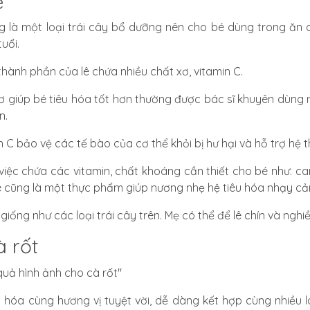
ê
g là một loại trái cây bổ dưỡng nên cho bé dùng trong ăn 
uổi.
thành phần của lê chứa nhiều chất xơ, vitamin C.
ơ giúp bé tiêu hóa tốt hơn thường được bác sĩ khuyên dùng
n
.
n C bảo vệ các tế bào của cơ thể khỏi bị hư hại và hỗ trợ hệ 
việc chứa các vitamin, chất khoáng cần thiết cho bé như: can
ê cũng là một thực phẩm giúp
nương nhẹ hệ tiêu hóa nhạy cả
giống như các loại trái cây trên. Mẹ có thể để lê chín và ng
à rốt
u hóa cùng hương vị tuyệt vời, dễ dàng kết hợp cùng nhiều 