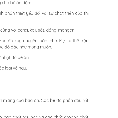
y cho bé ăn dặm.
nh phần thiết yếu đối với sự phát triển của thị
cùng với canxi, kali, sắt, đồng, mangan.
 Sau đó xay nhuyễn, băm nhỏ. Mẹ có thể trộn
ược độ đặc như mong muốn.
 nhật để bé ăn.
ác loại vỏ này.
on miệng của bữa ăn. Các bé đa phần đều rất
o, các chất oxy hóa
và các chất khoáng chất