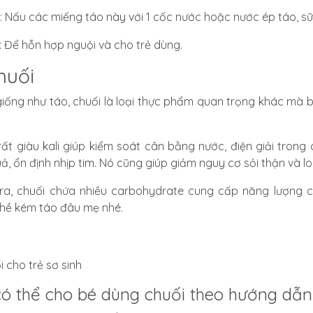
: Nấu các miếng táo này với 1 cốc nước hoặc nước ép táo, sữa
: Để hỗn hợp nguội và cho trẻ dùng.
huối
iống như táo, chuối là loại thực phẩm quan trọng khác mà 
rất giàu kali giúp kiểm soát cân bằng nước, điện giải trong
uả, ổn định nhịp tim. Nó cũng giúp giảm nguy cơ sỏi thận và l
ra,
chuối chứa nhiều carbohydrate cung cấp năng lượng 
hề kém táo đâu mẹ nhé.
ó thể cho bé dùng chuối theo hướng dẫn