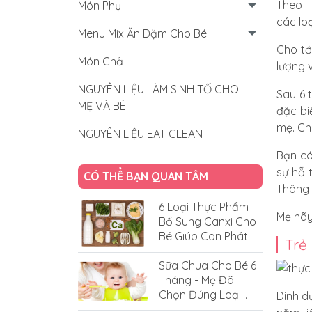
Theo T
Món Phụ
các lo
Menu Mix Ăn Dặm Cho Bé
Cho tớ
Món Chả
lượng 
NGUYÊN LIỆU LÀM SINH TỐ CHO
Sau 6 
MẸ VÀ BÉ
đặc bi
mẹ. Cho
NGUYÊN LIỆU EAT CLEAN
Bạn có
sự hỗ 
CÓ THỂ BẠN QUAN TÂM
Thông 
6 Loại Thực Phẩm
Mẹ hãy
Bổ Sung Canxi Cho
Bé Giúp Con Phát
Trẻ
Triển Vượt Trội
Sữa Chua Cho Bé 6
Tháng - Mẹ Đã
Chọn Đúng Loại
Dinh d
Cho Bé Chưa?