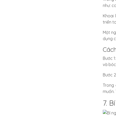
như: ca
Khoai 
triển t
Một ng
dụng c
Cách
Bước 1
và bóc
Bước 2
Trong 
muốn. 
7. B