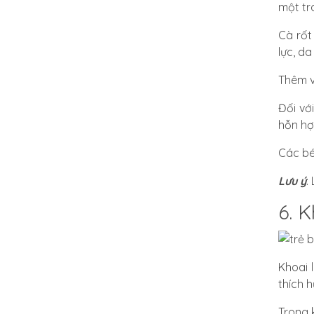
một tr
Cà rốt
lực, da
Thêm v
Đối vớ
hỗn hợ
Các bé
Lưu ý
:
6. 
Khoai 
thích 
Trong 