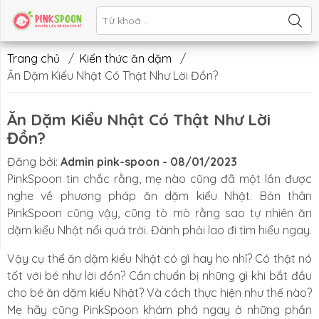
Liên hệ
Trang chủ
/
Kiến thức ăn dặm
/
Ăn Dặm Kiểu Nhật Có Thật Như Lời Đồn?
Ăn Dặm Kiểu Nhật Có Thật Như Lời
Đồn?
Đăng bởi:
Admin pink-spoon - 08/01/2023
PinkSpoon tin chắc rằng, mẹ nào cũng đã một lần được
nghe về phương pháp ăn dặm kiểu Nhật. Bản thân
PinkSpoon
cũng vậy, cũng tò mò rằng sao tự nhiên ăn
dặm kiểu Nhật nổi quá trời. Đành phải lao đi tìm hiểu ngay.
Vậy cụ thể ăn dặm kiểu Nhật có gì hay ho nhỉ? Có thật nó
tốt với bé như lời đồn? Cần chuẩn bị những gì khi bắt đầu
cho bé ăn dặm kiểu Nhật? Và cách thực hiện như thế nào?
Mẹ hãy cũng PinkSpoon khám phá ngay ở những phần