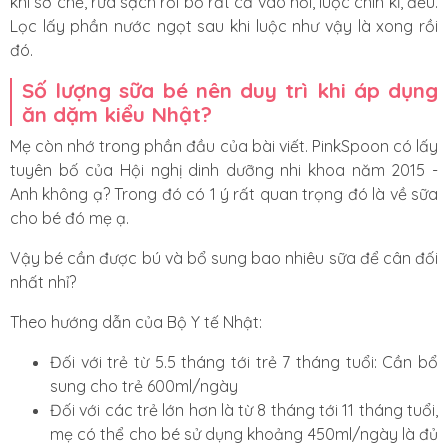
khi sơ chế, rửa sạch rồi bỏ rất cả vào nồi, luộc chín kĩ, đều.
Lọc lấy phần nước ngọt sau khi luộc như vậy là xong rồi
đó.
Số lượng sữa bé nên duy trì khi áp dụng
ăn dặm kiểu Nhật?
Mẹ còn nhớ trong phần đầu của bài viết. PinkSpoon có lấy
tuyên bố của Hội nghị dinh dưỡng nhi khoa năm 2015 -
Anh không ạ? Trong đó có 1 ý rất quan trọng đó là về sữa
cho bé đó mẹ ạ.
Vậy bé cần được bú và bổ sung bao nhiêu sữa để cân đối
nhất nhỉ?
Theo hướng dẫn của
Bộ Y tế Nhật
:
Đối với trẻ từ 5.5 tháng tới trẻ 7 tháng tuổi: Cần bổ
sung cho trẻ 600ml/ngày
Đối với các trẻ lớn hơn là từ 8 tháng tới 11 tháng tuổi,
mẹ có thể cho bé sử dụng khoảng 450ml/ngày là đủ