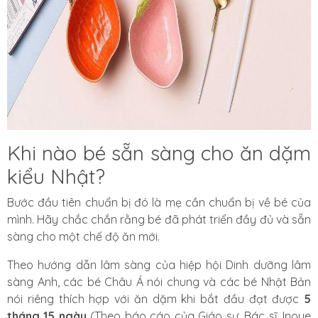
Khi nào bé sẵn sàng cho ăn dặm
kiểu Nhật?
Bước đầu tiên chuẩn bị đó là mẹ cần chuẩn bị về bé của
mình. Hãy chắc chắn rằng bé đã phát triển đầy đủ và sẵn
sàng cho một chế độ ăn mới.
Theo hướng dẫn lâm sàng của
hiệp hội Dinh dưỡng lâm
sàng Anh
, các bé Châu Á nói chung và các bé Nhật Bản
nói riêng thích hợp với ăn dặm khi bắt đầu đạt được
5
tháng 15 ngày
(Theo báo cáo của Giáo sư. Bác sĩ. Inoue