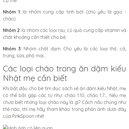
Cụ thể:
Nhóm 1
: là nhóm cung cấp tinh bột (chủ yếu là gạo -
cháo).
Nhóm 2
: là nhóm các loại rau, củ quả cung cấp vitamin và
chất khoáng cần thiết cho bé.
Nhóm 3
: Nhóm chất đạm. Chủ yếu là các loại thịt, cá,
trứng, sữa, phô mai...
Các loại cháo trong ăn dặm kiểu
Nhật mẹ cần biết
Khi bắt đầu cho bé tìm đọc sách về ăn dặm kiểu Nhật, mẹ
có thể bắt gặp các từ như: cháo 1:10, cháo 1:7.... Nếu mẹ
chưa biết những loại cháo này là gì? Cách nấu chúng như
thế nào, thì mẹ hãy tham khảo trong phần ảnh dưới đây
của
PinkSpoon
nhé!