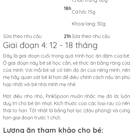
18h
Cá hồi: 15g
Khoai lang: 30g
Sữa theo nhu cầu
21h
Sữa theo nhu cầu
Giai đoạn 4: 12 - 18 tháng
Đây là giai đoạn cuối trong quá trình học ăn dặm của bé.
Ở giai đoạn này bé sẽ học cắn, xé thức ăn bằng răng cửa
của mình. Với mỗi bé sẽ có tiến độ ăn của riêng mình, nên
mẹ hãy quan sát bé kĩ hơn để điều chỉnh cách nấu ăn phù
hợp nhất với bé nhà mình mẹ nhé.
Một điều nho nhỏ, PinkSpoon muốn nhắc mẹ đó là: luôn
duy trì cho bé ăn nhạt. Kích thước của các loại rau củ nên
thái to hơn. Tốt nhất là bằng hạt lạc (đậu phộng) và cứng
hơn giai đoạn trước 1 chút.
Lượng ăn tham khảo cho bé: