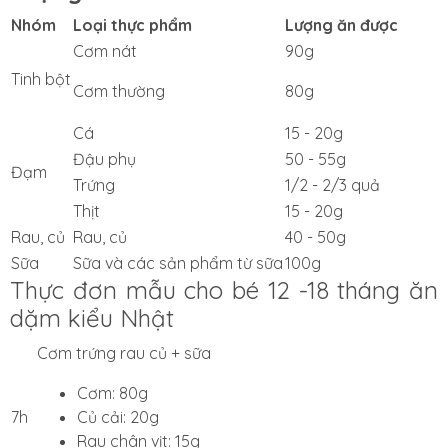
Nhóm
Loại thực phẩm
Lượng ăn được
Cơm nát
90g
Tinh bột
Cơm thường
80g
Cá
15 - 20g
Đậu phụ
50 - 55g
Đạm
Trứng
1/2 - 2/3 quả
Thịt
15 - 20g
Rau, củ
Rau, củ
40 - 50g
Sữa
Sữa và các sản phẩm từ sữa
100g
Thực đơn mẫu cho bé 12 -18 tháng ăn
dặm kiểu Nhật
Cơm trứng rau củ + sữa
Cơm: 80g
7h
Củ cải: 20g
Rau chân vịt: 15g