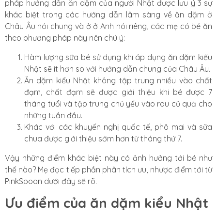
pháp hướng dẫn ăn dặm của người Nhật được lưu ý 3 sự
khác biệt trong các hướng dẫn lâm sàng về ăn dặm ở
Châu Âu nói chung và ở ở Anh nói riêng, các mẹ có bé ăn
theo phương pháp này nên chú ý:
Hàm lượng sữa bé sử dụng khi áp dụng ăn dặm kiểu
Nhật sẽ ít hơn so với hướng dẫn chung của Châu Âu.
Ăn dặm kiểu Nhật không tập trung nhiều vào chất
đạm, chất đạm sẽ được giới thiệu khi bé được 7
tháng tuổi và tập trung chủ yếu vào rau củ quả cho
những tuần đầu.
Khác với các khuyến nghị quốc tế, phô mai và sữa
chua được giới thiệu sớm hơn từ tháng thứ 7.
Vậy những điểm khác biệt này có ảnh hưởng tới bé như
thế nào? Mẹ đọc tiếp phần phân tích ưu, nhược điểm tới từ
PinkSpoon dưới đây sẽ rõ.
Ưu điểm của ăn dặm kiểu Nhật