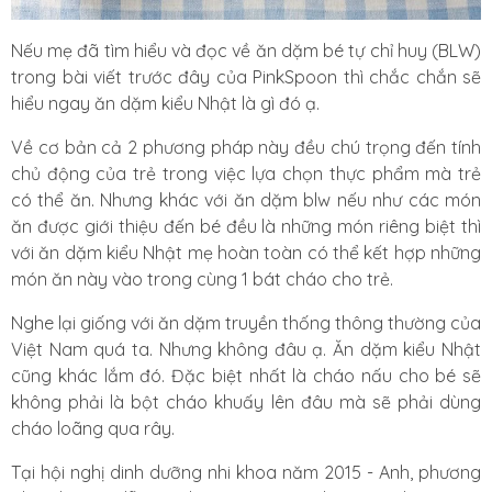
Nếu mẹ đã tìm hiểu và đọc về
ăn dặm bé tự chỉ huy (BLW)
trong bài viết trước đây của PinkSpoon thì chắc chắn sẽ
hiểu ngay ăn dặm kiểu Nhật là gì đó ạ.
Về cơ bản cả 2 phương pháp này đều chú trọng đến tính
chủ động của trẻ trong việc lựa chọn thực phẩm mà trẻ
có thể ăn. Nhưng khác với ăn dặm blw nếu như các món
ăn được giới thiệu đến bé đều là những món riêng biệt thì
với ăn dặm kiểu Nhật mẹ hoàn toàn có thể kết hợp những
món ăn này vào trong cùng 1 bát cháo cho trẻ.
Nghe lại giống với ăn dặm truyền thống thông thường của
Việt Nam quá ta. Nhưng không đâu ạ. Ăn dặm kiểu Nhật
cũng khác lắm đó. Đặc biệt nhất là cháo nấu cho bé sẽ
không phải là bột cháo khuấy lên đâu mà sẽ phải dùng
cháo loãng qua rây.
Tại hội nghị dinh dưỡng nhi khoa năm 2015 - Anh, phương