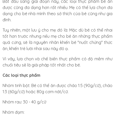
Bắt đầu sang giai đoạn này, các loại thực phẩm bé ăn
được cũng đa dạng hơn rất nhiều. Mẹ có thể lựa chọn đa
dạng cho bé nhà mình theo sở thích của bé cũng như gia
đình.
Tuy nhiên, một lưu ý cho mẹ đó là: Mặc dù bé có thể nhai
tốt hơn trước nhưng nếu mẹ cho bé ăn những thực phẩm
quá cứng, sẽ là nguyên nhân khiến bé "nuốt chửng" thức
ăn, khiến trẻ lười nhai sau này đó ạ.
Vì vây, lựa chọn và chế biến thực phẩm có độ mềm như
chuối tiêu sẽ là giải pháp tốt nhất cho bé.
Các loại thực phẩm
Nhóm tinh bột: Bé có thể ăn được cháo 1:5 (90g/cữ), cháo
1:3 (60g/cữ) hoặc 80g cơm nát/cữ.
Nhóm rau: 30 - 40 g/cữ
Nhóm đạm: