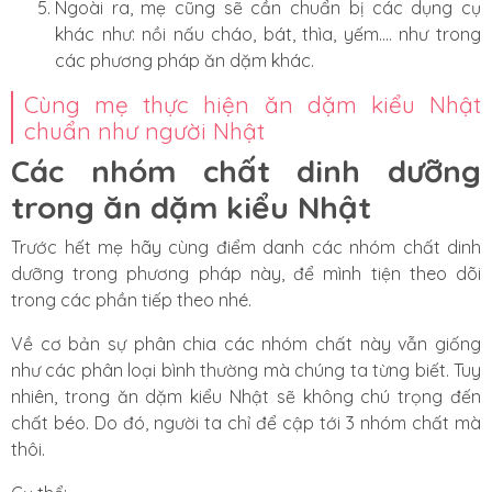
Ngoài ra, mẹ cũng sẽ cần chuẩn bị các dụng cụ
khác như: nồi nấu cháo, bát, thìa, yếm.... như trong
các phương pháp ăn dặm khác.
Cùng mẹ thực hiện ăn dặm kiểu Nhật
chuẩn như người Nhật
Các nhóm chất dinh dưỡng
trong ăn dặm kiểu Nhật
Trước hết mẹ hãy cùng điểm danh các nhóm chất dinh
dưỡng trong phương pháp này, để mình tiện theo dõi
trong các phần tiếp theo nhé.
Về cơ bản sự phân chia các nhóm chất này vẫn giống
như các
phân loại bình thường
mà chúng ta từng biết. Tuy
nhiên, trong ăn dặm kiểu Nhật sẽ không chú trọng đến
chất béo. Do đó, người ta chỉ để cập tới 3 nhóm chất mà
thôi.