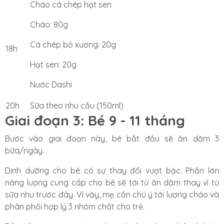
Cháo cá chép hạt sen
Cháo: 80g
Cá chép bỏ xương: 20g
18h
Hạt sen: 20g
Nước Dashi
20h
Sữa theo nhu cầu (150ml)
Giai đoạn 3: Bé 9 - 11 tháng
Bước vào giai đoạn này, bé bắt đầu sẽ ăn dặm 3
bữa/ngày.
Dinh dưỡng cho bé có sự thay đổi vượt bậc. Phần lớn
năng lượng cung cấp cho bé sẽ tới từ ăn dặm thay vì từ
sữa như trước đây. Vì vậy, mẹ cần chú ý tới lượng cháo và
phân phối hợp lý 3 nhóm chất cho trẻ.