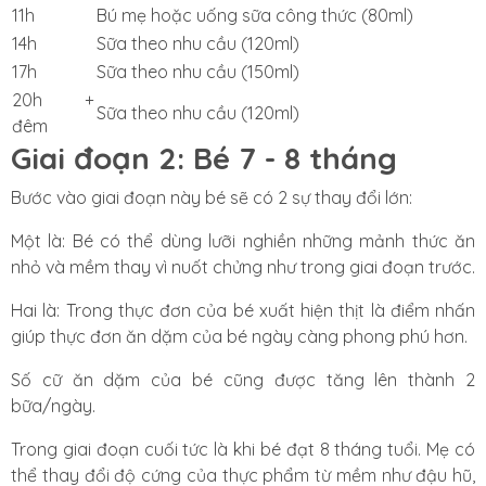
11h
Bú mẹ hoặc uống sữa công thức (80ml)
14h
Sữa theo nhu cầu (120ml)
17h
Sữa theo nhu cầu (150ml)
20h +
Sữa theo nhu cầu (120ml)
đêm
Giai đoạn 2: Bé 7 - 8 tháng
Bước vào giai đoạn này bé sẽ có 2 sự thay đổi lớn:
Một là: Bé có thể dùng lưỡi nghiền những mảnh thức ăn
nhỏ và mềm thay vì nuốt chửng như trong giai đoạn trước.
Hai là: Trong thực đơn của bé xuất hiện thịt là điểm nhấn
giúp thực đơn ăn dặm của bé ngày càng phong phú hơn.
Số cữ ăn dặm của bé cũng được tăng lên thành 2
bữa/ngày.
Trong giai đoạn cuối tức là khi bé đạt 8 tháng tuổi. Mẹ có
thể thay đổi độ cứng của thực phẩm từ mềm như đậu hũ,