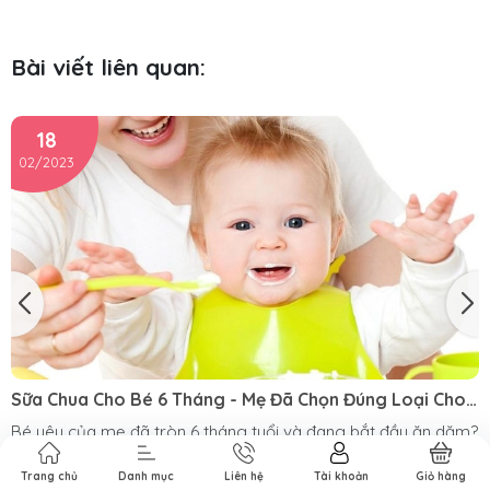
Bài viết liên quan:
18
02/2023
Sữa Chua Cho Bé 6 Tháng - Mẹ Đã Chọn Đúng Loại Cho
Bé Chưa?
Bé yêu của mẹ đã tròn 6 tháng tuổi và đang bắt đầu ăn dặm?
Hệ tiêu hóa của bé chưa tốt nên mẹ muốn bổ sung thêm sữa
chua cho bé 6 tháng mà không biết có an toàn không? Chọn
Trang chủ
Danh mục
Liên hệ
Tài khoản
Giỏ hàng