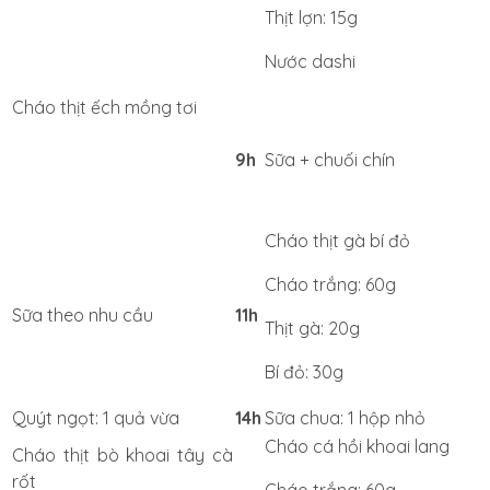
Thịt lợn: 15g
Nước dashi
Cháo thịt ếch mồng tơi
9h
Sữa + chuối chín
Cháo thịt gà bí đỏ
Cháo trắng: 60g
Sữa theo nhu cầu
11h
Thịt gà: 20g
Bí đỏ: 30g
Quýt ngọt: 1 quả vừa
14h
Sữa chua: 1 hộp nhỏ
Cháo cá hồi khoai lang
Cháo thịt bò khoai tây cà
rốt
Cháo trắng: 60g