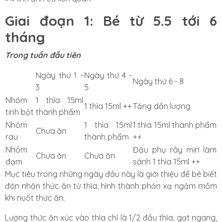
Giai đoạn 1: Bé từ 5.5 tới 6
tháng
Trong tuần đầu tiên
Ngày thứ 1 -
Ngày thứ 4 -
Ngày thứ 6 - 8
3
5
Nhóm
1 thìa 15ml
1 thìa 15ml ++
Tăng dần lượng
tinh bột
thành phẩm
Nhóm
1 thìa 15ml
1 thìa 15ml thành phẩm
Chưa ăn
rau
thành phẩm
++
Nhóm
Đậu phụ rây mịn làm
Chưa ăn
Chưa ăn
đạm
sánh 1 thìa 15ml ++
Mục tiêu trong những ngày đầu này là giới thiệu để bé biết
đón nhận thức ăn từ thìa, hình thành phản xạ ngậm mồm
khi nuốt thức ăn.
Lượng thức ăn xúc vào thìa chỉ là 1/2 đầu thìa, gạt ngang,