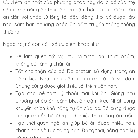
Ưu điểm lớn nhất của phương pháp này đó là bé của mẹ
sẽ có khả năng ăn thức ăn thô sớm hơn. Do bé được tập
ăn dần với cháo từ lỏng tới đặc, đồng thời bé được tập
nhai sớm hơn phương pháp ăn dặm truyền thống thông
thường.
Ngoài ra, nó còn có 1 số ưu điểm khác như:
Bé làm quen tốt với mùi vị từng loại thực phẩm,
không có tâm lý chán ăn.
Tốt cho thận của bé. Do protein sử dụng trong ăn
dặm kiểu Nhật chủ yếu là protein từ cá và đậu.
Chúng cũng được giới thiệu tới trẻ muộn hơn.
Tạo cho bé tâm lý thoải mái khi ăn. Giống như
phương pháp ăn dặm blw, ăn dặm kiểu Nhật cũng
khuyến khích khả năng tự ăn của bé. Bé cũng được
làm quen dần từ lượng ít tới nhiều theo từng lứa tuổi.
Tạo thói quen ngồi ăn giúp bé ăn được nhiều hơn,
nhanh hơn và tập trung hơn. Đồng thời, nâng cao kỹ
năng tự lập cho bé.