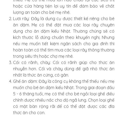
hoặc cửa hàng tiện lợi uy tín để đảm bảo về chất
lượng an toàn cho bé mẹ nhé.
Lưới rây: Đây là dụng cụ được thiết kế riêng cho bé
ăn dặm. Mẹ có thể đặt mua các loại rây chuyên
dụng cho ăn dặm kiểu Nhật. Thường chúng sẽ có
kích thước lỗ đúng chuẩn theo khuyến nghị. Nhưng
nếu mẹ muốn tiết kiệm ngân sách cho gia đình thì
hoàn toàn có thể tìm mua các loại rây thông thường
trong siêu thị hoặc chợ mẹ nhé.
Cối có rãnh, chày: Cối có rãnh giúp cho thức ăn
nhuyễn hơn. Cối và chày dùng để giã nhỏ thức ăn
nhất là thức ăn cứng, có gân.
Ghế ăn dặm: Đây là công cụ không thể thiếu nếu mẹ
muốn cho bé ăn dặm kiểu Nhật. Trong giai đoạn đầu
5 - 6 tháng tuổi, mẹ có thể cho bé ngồi loại ghế điều
chỉnh được nhiều nấc cho độ ngã lưng. Chọn loại ghế
có mặt bàn rộng rãi để có thể đặt được các đĩa
thức ăn cho con.