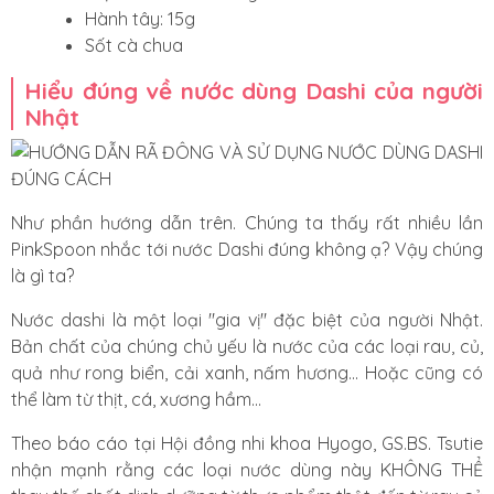
Hành tây: 15g
Sốt cà chua
Hiểu đúng về nước dùng Dashi của người
Nhật
Như phần hướng dẫn trên. Chúng ta thấy rất nhiều lần
PinkSpoon nhắc tới nước Dashi đúng không ạ? Vậy chúng
là gì ta?
Nước dashi là một loại "gia vị" đặc biệt của người Nhật.
Bản chất của chúng chủ yếu là nước của các loại rau, củ,
quả như rong biển, cải xanh, nấm hương... Hoặc cũng có
thể làm từ thịt, cá, xương hầm...
Theo báo cáo tại Hội đồng nhi khoa Hyogo, GS.BS. Tsutie
nhận mạnh rằng các loại nước dùng này KHÔNG THỂ