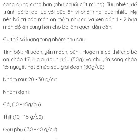
sang dạng cứng hơn (như chuối cắt mỏng). Tuy nhiên, để
tránh bé bị áp lực với bữa ăn vì phải nhai quá nhiều. Mẹ
nên bố trí các món ăn mềm như cũ và xen dần 1 - 2 bữa
món đồ ăn cứng hơn cho bé làm quen dần dần.
Cụ thể số lượng từng nhóm như sau:
Tinh bột: Mì udon, yến mạch, bún... Hoặc mẹ có thể cho bé
ăn cháo 1:7 ở giai đoạn đầu (50g) và chuyển sang cháo
1:5 nguyệt hạt ở nửa sau giai đoạn (80g/cữ).
Nhóm rau: 20 - 30 g/cữ
Nhóm đạm:
Cá, (10 - 15g/cữ)
Thịt (10 - 15 g/cữ)
Đậu phụ ( 30 - 40 g/cữ)