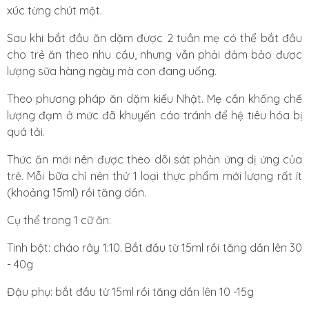
xúc từng chút một.
Sau khi bắt đầu ăn dặm được 2 tuần mẹ có thể bắt đầu
cho trẻ ăn theo nhu cầu, nhưng vẫn phải đảm bảo được
lượng sữa hàng ngày mà con đang uống.
Theo phương pháp ăn dặm kiểu Nhật. Mẹ cần khống chế
lượng đạm ở mức đã khuyến cáo tránh để hệ tiêu hóa bị
quá tải.
Thức ăn mới nên được theo dõi sát phản ứng dị ứng của
trẻ. Mỗi bữa chỉ nên thử 1 loại thực phẩm mới lượng rất ít
(khoảng 15ml) rồi tăng dần.
Cụ thể trong 1 cữ ăn:
Tinh bột: cháo rây 1:10. Bắt đầu từ 15ml rồi tăng dần lên 30
- 40g
Đậu phụ: bắt đầu từ 15ml rồi tăng dần lên 10 -15g