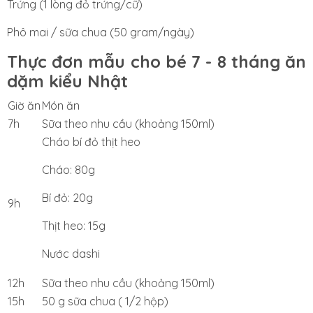
Trứng (1 lòng đỏ trứng/cữ)
Phô mai / sữa chua (50 gram/ngày)
Thực đơn mẫu cho bé 7 - 8 tháng ăn
dặm kiểu Nhật
Giờ ăn
Món ăn
7h
Sữa theo nhu cầu (khoảng 150ml)
Cháo bí đỏ thịt heo
Cháo: 80g
Bí đỏ: 20g
9h
Thịt heo: 15g
Nước dashi
12h
Sữa theo nhu cầu (khoảng 150ml)
15h
50 g sữa chua ( 1/2 hộp)