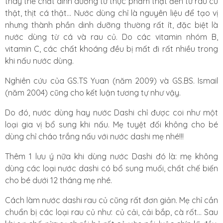
thay thế chất dinh dưỡng từ thực phẩm thật đến từ rau củ
thật, thịt cá thật... Nước dùng chỉ là nguyên liệu để tạo vị
nhưng thành phần dinh dưỡng thường rất ít, đặc biệt là
nước dùng từ cá và rau củ. Do các vitamin nhóm B,
vitamin C, các chất khoáng đều bị mất đi rất nhiều trong
khi nấu nước dùng.
Nghiên cứu của GS.TS Yuan (năm 2009) và GS.BS. Ismail
(năm 2004) cũng cho kết luận tương tự như vậy.
Do đó, nước dùng hay nước Dashi chỉ được coi như một
loại gia vị bổ sung khi nấu. Mẹ tuyệt đối không cho bé
dùng chỉ cháo trắng nấu với nước dashi mẹ nhé!!!
Thêm 1 lưu ý nữa khi dùng nước Dashi đó là: mẹ không
dùng các loại nước dashi có bổ sung muối, chất chế biến
cho bé dưới 12 tháng mẹ nhé.
Cách làm nước dashi rau củ cũng rất đơn giản. Mẹ chỉ cần
chuẩn bị các loại rau củ như: củ cải, cải bắp, cà rốt... Sau