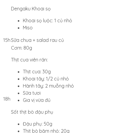
Dengaku Khoai sọ
Khoai sọ luộc: 1 củ nhỏ
Miso
15h
Sữa chua + salad rau củ
Cơm: 80g
Thịt cua viên rán:
Thịt cua: 30g
Khoai tây: 1/2 củ nhỏ
Hành tây: 2 muỗng nhỏ
Sữa tươi
18h
Gia vị vừa đủ
Sốt thịt bò đậu phụ
Đậu phụ: 50g
Thịt bò băm nhỏ: 20g