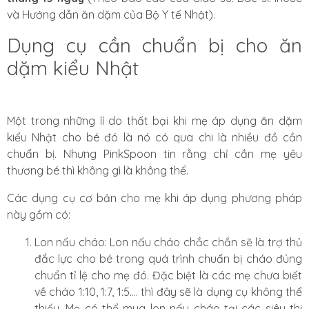
và Hướng dẫn ăn dặm của Bộ Y tế Nhật).
Dụng cụ cần chuẩn bị cho ăn
dặm kiểu Nhật
Một trong những lí do thất bại khi mẹ áp dụng ăn dặm
kiểu Nhật cho bé đó là nó có qua chi là nhiều đồ cần
chuẩn bị. Nhưng PinkSpoon tin rằng chỉ cần mẹ yêu
thương bé thì không gì là không thể.
Các dụng cụ cơ bản cho mẹ khi áp dụng phương pháp
này gồm có:
Lon nấu cháo: Lon nấu cháo chắc chắn sẽ là trợ thủ
đắc lực cho bé trong quá trình chuẩn bị cháo đúng
chuẩn tỉ lệ cho mẹ đó. Đặc biệt là các mẹ chưa biết
về cháo 1:10, 1:7, 1:5.... thì đây sẽ là dụng cụ không thể
thiếu. Mẹ có thể mua lon nấu cháo tại các siêu thị